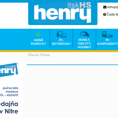
eshop@
Často k
MOBILY,
JARNÉ
PC,
PC
TABLETY,
POMÔCKY
NOTEBOOKY
KOMPONENTY
HODINKY
Hlavná Strana