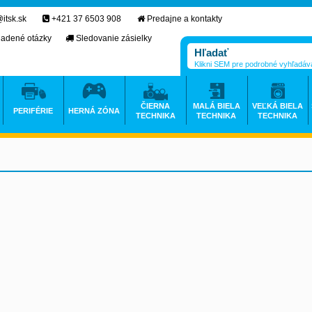
itsk.sk
+421 37 6503 908
Predajne a kontakty
ladené otázky
Sledovanie zásielky
Klikni SEM pre podrobné vyhľadáv
ČIERNA
MALÁ BIELA
VEĽKÁ BIELA
PERIFÉRIE
HERNÁ ZÓNA
TECHNIKA
TECHNIKA
TECHNIKA