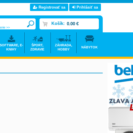
Registrovať sa
Prihlásiť sa
Košík:
0.00 €
anie >>
SOFTWARE, E-
ŠPORT,
ZÁHRADA,
NÁBYTOK
KNIHY
ZDRAVIE
HOBBY