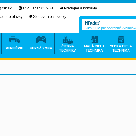
itsk.sk
+421 37 6503 908
Predajne a kontakty
ladené otázky
Sledovanie zásielky
Klikni SEM pre podrobné vyhľadáv
ČIERNA
MALÁ BIELA
VEĽKÁ BIELA
PERIFÉRIE
HERNÁ ZÓNA
TECHNIKA
TECHNIKA
TECHNIKA