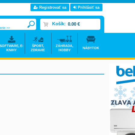
Registrovať sa
Prihlásiť sa
Košík:
0.00 €
anie >>
SOFTWARE, E-
ŠPORT,
ZÁHRADA,
NÁBYTOK
KNIHY
ZDRAVIE
HOBBY