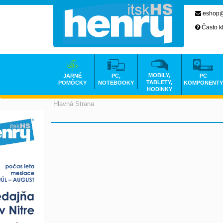
eshop@
Často k
MOBILY,
JARNÉ
PC,
PC
TABLETY,
POMÔCKY
NOTEBOOKY
KOMPONENTY
HODINKY
Hlavná Strana