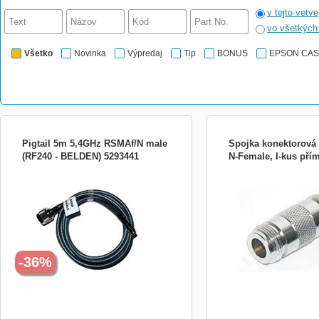
v tejto vetve
vo všetkýc
Všetko
Novinka
Výpredaj
Tip
BONUS
EPSON CA
Pigtail 5m 5,4GHz RSMAf/N male
Spojka konektorová
(RF240 - BELDEN) 5293441
N-Female, I-kus pří
Koaxiální nízkoztrátový kabel RF240 s
VF I-kus, spojka N-Femal
průměrem 6 mm pro propojení access
přímá spojka na koaxiální
pointu či bezdrátové karty (rev. SMA
N(M).
female konektor) a antény (N female).
-36%