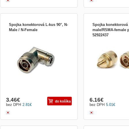
Spojka konektorová L-kus 90°, N-
Spojka konektorová 
Male / N-Female
male/RSMA-female 
52922437
VF L-kus, spojka N-Male na N-Female,
Spojka konektorová N-ma
90°.
přímá
3.46
€
6.16
€
do košíka
bez DPH
2.81
€
bez DPH
5.01
€