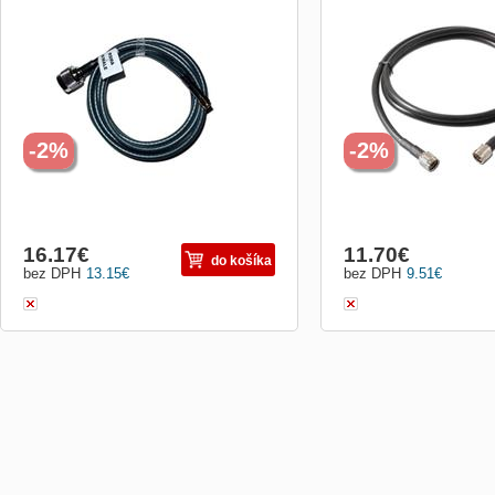
Koaxiální nízkoztrátový kabel RF240 s
Koaxiální nízkoztrátový 
průměrem 6 mm pro propojení access
průměrem 6 mm. N male/
pointu či bezdrátové karty (rev. SMA
female konektor) a antény (N female).
-2%
-2%
16.17
€
11.70
€
do košíka
bez DPH
13.15
€
bez DPH
9.51
€