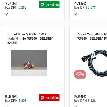
7.70
€
4.15
€
do košíka
bez DPH
6.26
€
bez DPH
3.37
€
Pigtail 0,5m 5,4GHz RSMA
Pigtail 2m 5,4GHz 
male/N male (RF240 - BELDEN)
(RF240 - BELDEN) 
529340
Koaxiální nízkoztrátový kabel RF240 s
Koaxiální nízkoztrátový 
průměrem 6 mm pro propojení access
průměrem 6 mm pro propo
pointu či bezdrátové karty (rev. SMA
pointu či bezdrátové kart
female konektor) a antény (N female).
female konektor) a antény
-5%
9.59
€
9.99
€
do košíka
bez DPH
7.80
€
bez DPH
8.12
€