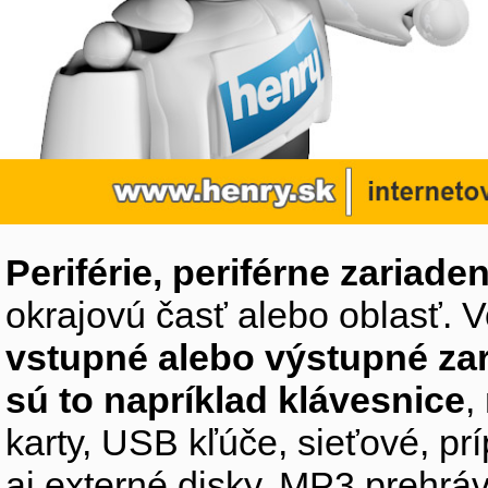
Periférie, periférne zariaden
okrajovú časť alebo oblasť. V
vstupné alebo výstupné za
sú to napríklad klávesnice
,
karty, USB kľúče, sieťové, p
aj externé disky, MP3 prehr