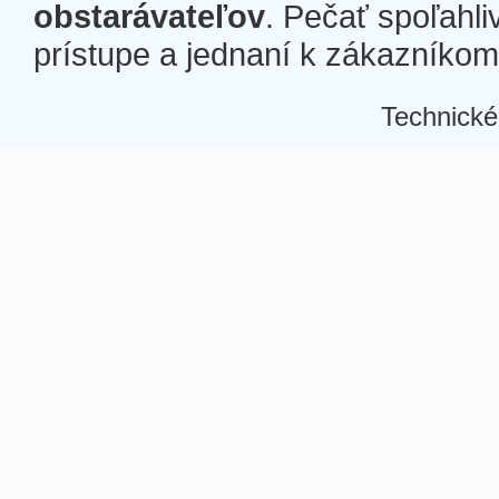
obstarávateľov
. Pečať spoľahli
prístupe a jednaní k zákazníkom a
Technické
Â
Â
Â