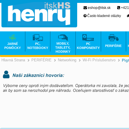
eshop@itsk.sk
+421
Často kladené otázky
MOBILY,
JARNÉ
PC,
PC
PERIFÉRIE
TABLETY,
POMÔCKY
NOTEBOOKY
KOMPONENTY
HODINKY
Hlavná Strana
PERIFÉRIE
Networking
Wi-Fi Príslušenstvo
Pig
>
>
>