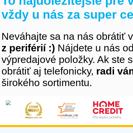
To najdôležitejšie pre
vždy u nás za super c
Neváhajte sa na nás obrátiť 
z periférií :)
Nájdete u nás od
výpredajové položky. Ak ste s
obrátiť aj telefonicky,
radi v
širokého sortimentu.