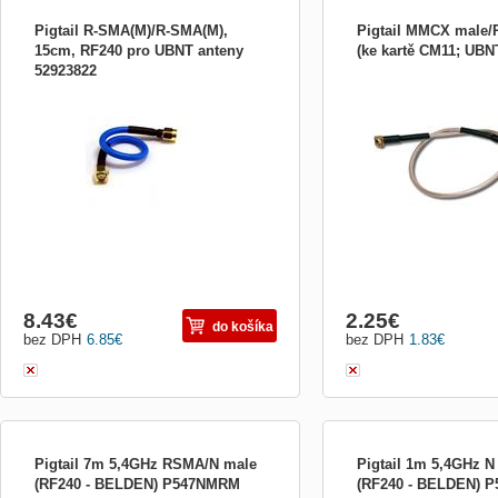
Pigtail R-SMA(M)/R-SMA(M),
Pigtail MMCX male
15cm, RF240 pro UBNT anteny
(ke kartě CM11; UBN
52923822
Kvalitný redukčný kábel na prepojenie
Redukce slouží pro propo
prvkov s výstupmi R-SMA female či napr.
nebo UBNT-SR5 (MMCX f
Na pripojenie aktívnych prvkov UBIQUITI
standardními propojovacím
(napr. Rocket M5) k AirMax anténam.
RSMA male )
8.43
€
2.25
€
do košíka
bez DPH
6.85
€
bez DPH
1.83
€
Pigtail 7m 5,4GHz RSMA/N male
Pigtail 1m 5,4GHz N
(RF240 - BELDEN) P547NMRM
(RF240 - BELDEN) 