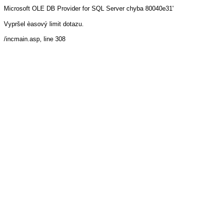
Microsoft OLE DB Provider for SQL Server
chyba 80040e31'
Vypršel èasový limit dotazu.
/incmain.asp
, line 308