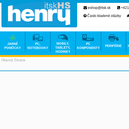
eshop@itsk.sk
+421
Často kladené otázky
MOBILY,
JARNÉ
PC,
PC
PERIFÉRIE
TABLETY,
POMÔCKY
NOTEBOOKY
KOMPONENTY
HODINKY
Hlavná Strana