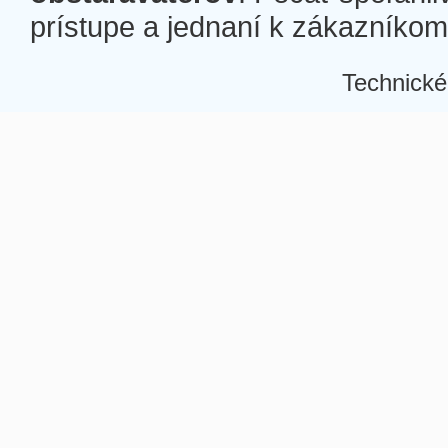
prístupe a jednaní k zákazníkom a
Technické
Â
Â
Â