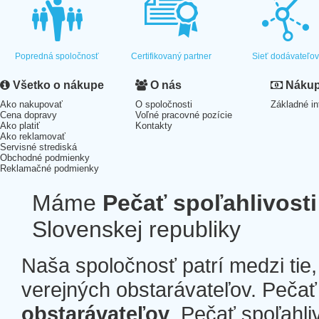
Popredná spoločnosť
Certifikovaný partner
Sieť dodávateľo
Všetko o nákupe
O nás
Nákup 
Ako nakupovať
O spoločnosti
Základné in
Cena dopravy
Voľné pracovné pozície
Ako platiť
Kontakty
Ako reklamovať
Servisné strediská
Obchodné podmienky
Reklamačné podmienky
Máme
Pečať spoľahlivosti
Slovenskej republiky
Naša spoločnosť patrí medzi tie
verejných obstarávateľov. Pečať 
obstarávateľov
. Pečať spoľahli