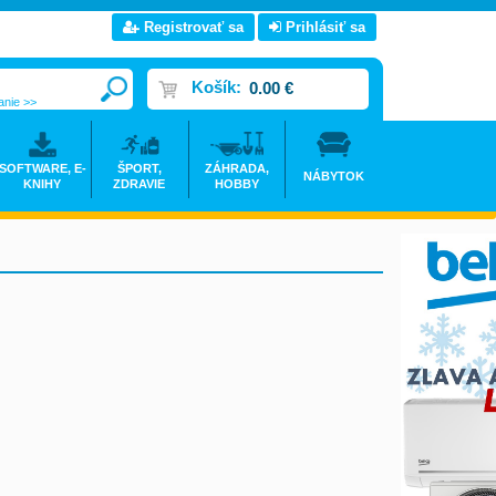
Registrovať sa
Prihlásiť sa
Košík:
0.00 €
anie >>
SOFTWARE, E-
ŠPORT,
ZÁHRADA,
NÁBYTOK
KNIHY
ZDRAVIE
HOBBY