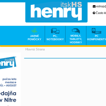
eshop@
Často k
MOBILY,
JARNÉ
PC,
PC
TABLETY,
POMÔCKY
NOTEBOOKY
KOMPONENTY
HODINKY
Hlavná Strana