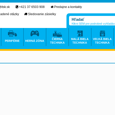
itsk.sk
+421 37 6503 908
Predajne a kontakty
ladené otázky
Sledovanie zásielky
Klikni SEM pre podrobné vyhľadáv
ČIERNA
MALÁ BIELA
VEĽKÁ BIELA
PERIFÉRIE
HERNÁ ZÓNA
TECHNIKA
TECHNIKA
TECHNIKA