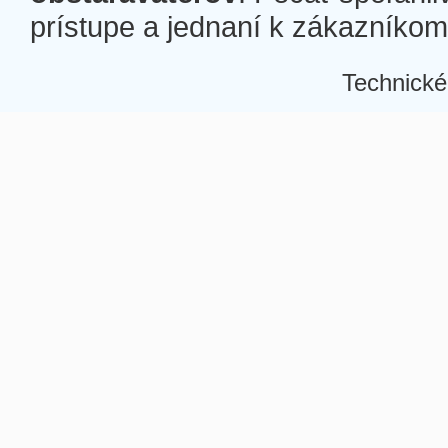
prístupe a jednaní k zákazníkom a
Technické
Â
Â
Â