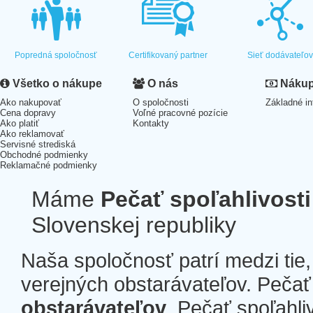
Popredná spoločnosť
Certifikovaný partner
Sieť dodávateľo
Všetko o nákupe
O nás
Nákup 
Ako nakupovať
O spoločnosti
Základné in
Cena dopravy
Voľné pracovné pozície
Ako platiť
Kontakty
Ako reklamovať
Servisné strediská
Obchodné podmienky
Reklamačné podmienky
Máme
Pečať spoľahlivosti
Slovenskej republiky
Naša spoločnosť patrí medzi tie
verejných obstarávateľov. Pečať 
obstarávateľov
. Pečať spoľahli