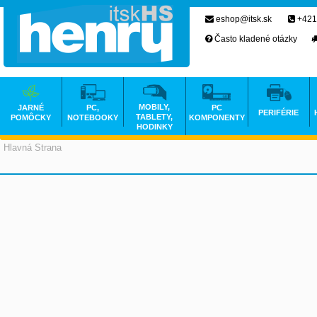
eshop@itsk.sk
+421
Často kladené otázky
MOBILY,
JARNÉ
PC,
PC
PERIFÉRIE
TABLETY,
POMÔCKY
NOTEBOOKY
KOMPONENTY
HODINKY
Hlavná Strana