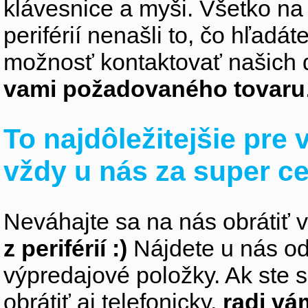
klávesnice a myši. Všetko na
periférií nenašli to, čo hľadá
možnosť kontaktovať našich 
vami požadovaného tovaru
To najdôležitejšie pre
vždy u nás za super c
Neváhajte sa na nás obrátiť 
z periférií :)
Nájdete u nás od
výpredajové položky. Ak ste s
obrátiť aj telefonicky,
radi v