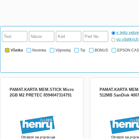
v tejto vetve
vo všetkýc
Všetko
Novinka
Výpredaj
Tip
BONUS
EPSON CA
PAMAT.KARTA MEM.STICK Micro
PAMAT.KARTA MEM.
2GB M2 PRETEC 8594047314791
512MB SanDisk 400