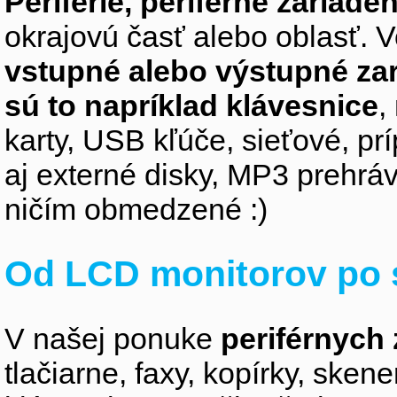
Periférie, periférne zariaden
okrajovú časť alebo oblasť. V
vstupné alebo výstupné za
sú to napríklad klávesnice
,
karty, USB kľúče, sieťové, p
aj externé disky, MP3 prehr
ničím obmedzené :)
Od LCD monitorov po 
V našej ponuke
periférnych 
tlačiarne, faxy, kopírky, sken