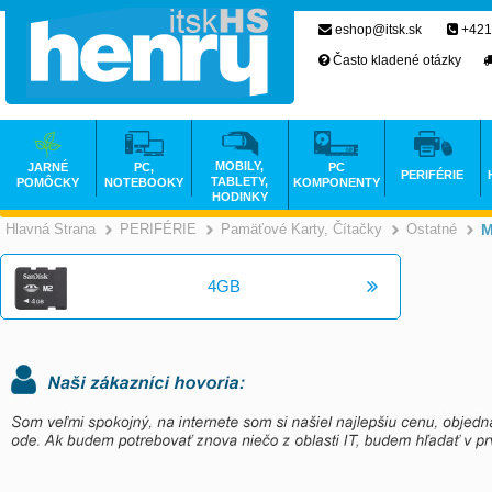
eshop@itsk.sk
+421
Často kladené otázky
MOBILY,
JARNÉ
PC,
PC
PERIFÉRIE
TABLETY,
POMÔCKY
NOTEBOOKY
KOMPONENTY
HODINKY
Hlavná Strana
PERIFÉRIE
Pamäťové Karty, Čítačky
Ostatné
M
>
>
4GB