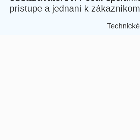
prístupe a jednaní k zákazníkom a
Technické
Â
Â
Â