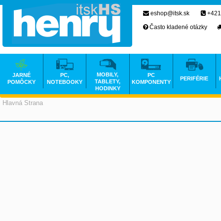
eshop@itsk.sk
+421
Často kladené otázky
MOBILY,
JARNÉ
PC,
PC
PERIFÉRIE
TABLETY,
POMÔCKY
NOTEBOOKY
KOMPONENTY
HODINKY
Hlavná Strana