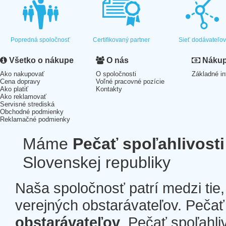
Popredná spoločnosť
Certifikovaný partner
Sieť dodávateľo
Všetko o nákupe
O nás
Nákup 
Ako nakupovať
O spoločnosti
Základné in
Cena dopravy
Voľné pracovné pozície
Ako platiť
Kontakty
Ako reklamovať
Servisné strediská
Obchodné podmienky
Reklamačné podmienky
Máme
Pečať spoľahlivosti
Slovenskej republiky
Naša spoločnosť patrí medzi tie
verejných obstarávateľov. Pečať 
obstarávateľov
. Pečať spoľahli