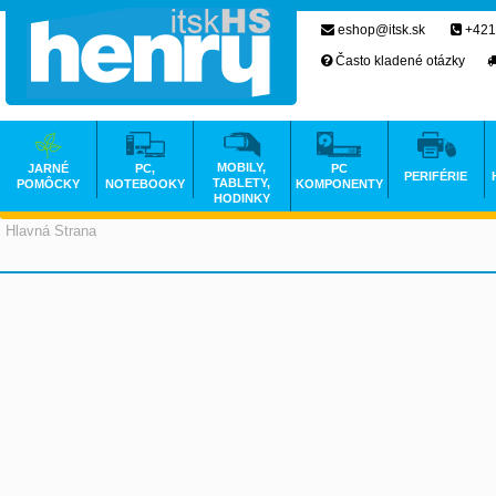
eshop@itsk.sk
+421
Často kladené otázky
MOBILY,
JARNÉ
PC,
PC
PERIFÉRIE
TABLETY,
POMÔCKY
NOTEBOOKY
KOMPONENTY
HODINKY
Hlavná Strana