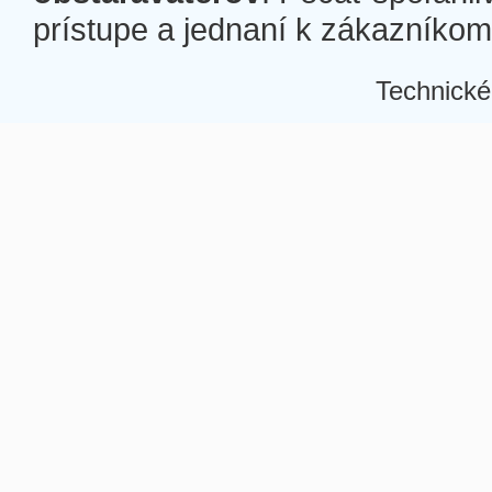
prístupe a jednaní k zákazníkom a
Technické
Â
Â
Â