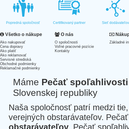
Popredná spoločnosť
Certifikovaný partner
Sieť dodávateľo
Všetko o nákupe
O nás
Nákup 
Ako nakupovať
O spoločnosti
Základné in
Cena dopravy
Voľné pracovné pozície
Ako platiť
Kontakty
Ako reklamovať
Servisné strediská
Obchodné podmienky
Reklamačné podmienky
Máme
Pečať spoľahlivosti
Slovenskej republiky
Naša spoločnosť patrí medzi tie
verejných obstarávateľov. Pečať 
obstarávateľov
. Pečať spoľahli