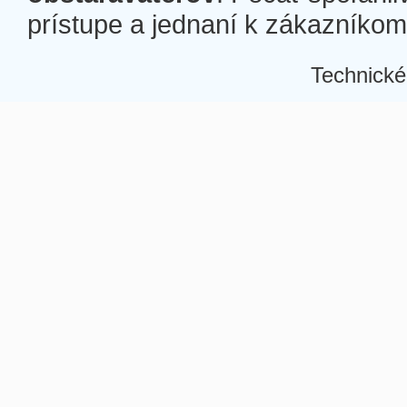
prístupe a jednaní k zákazníkom a
Technické
Â
Â
Â