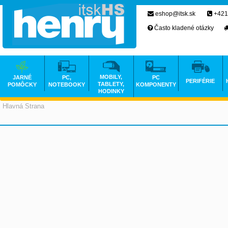
eshop@itsk.sk
+421
Často kladené otázky
MOBILY,
JARNÉ
PC,
PC
PERIFÉRIE
TABLETY,
POMÔCKY
NOTEBOOKY
KOMPONENTY
HODINKY
Hlavná Strana