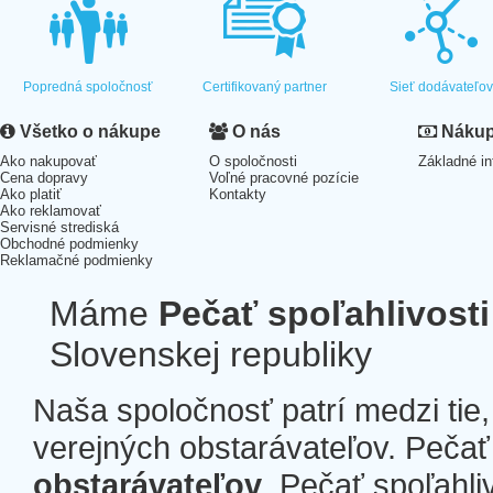
Popredná spoločnosť
Certifikovaný partner
Sieť dodávateľo
Všetko o nákupe
O nás
Nákup 
Ako nakupovať
O spoločnosti
Základné in
Cena dopravy
Voľné pracovné pozície
Ako platiť
Kontakty
Ako reklamovať
Servisné strediská
Obchodné podmienky
Reklamačné podmienky
Máme
Pečať spoľahlivosti
Slovenskej republiky
Naša spoločnosť patrí medzi tie
verejných obstarávateľov. Pečať 
obstarávateľov
. Pečať spoľahli