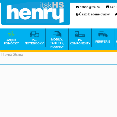
eshop@itsk.sk
+421
Často kladené otázky
MOBILY,
JARNÉ
PC,
PC
PERIFÉRIE
TABLETY,
POMÔCKY
NOTEBOOKY
KOMPONENTY
HODINKY
Hlavná Strana