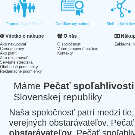
Popredná spoločnosť
Certifikovaný partner
Sieť dodávateľo
Všetko o nákupe
O nás
Nákup 
Ako nakupovať
O spoločnosti
Základné in
Cena dopravy
Voľné pracovné pozície
Ako platiť
Kontakty
Ako reklamovať
Servisné strediská
Obchodné podmienky
Reklamačné podmienky
Máme
Pečať spoľahlivosti
Slovenskej republiky
Naša spoločnosť patrí medzi tie
verejných obstarávateľov. Pečať 
obstarávateľov
. Pečať spoľahli