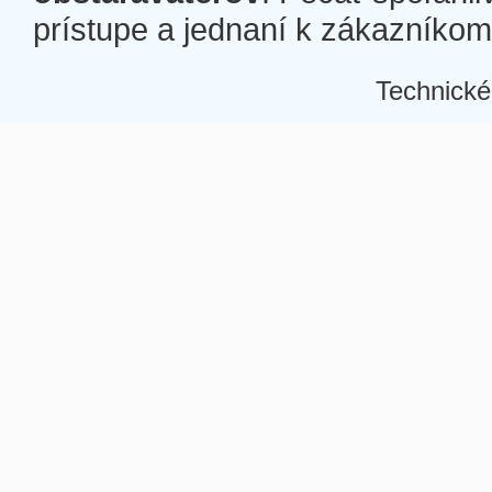
prístupe a jednaní k zákazníkom a
Technické
Â
Â
Â