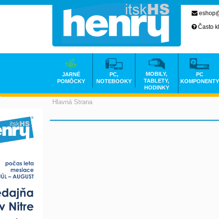
eshop@
Často k
MOBILY,
JARNÉ
PC,
PC
TABLETY,
POMÔCKY
NOTEBOOKY
KOMPONENTY
HODINKY
Hlavná Strana