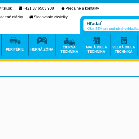
itsk.sk
+421 37 6503 908
Predajne a kontakty
ladené otázky
Sledovanie zásielky
Klikni SEM pre podrobné vyhľadáv
ČIERNA
MALÁ BIELA
VEĽKÁ BIELA
PERIFÉRIE
HERNÁ ZÓNA
TECHNIKA
TECHNIKA
TECHNIKA