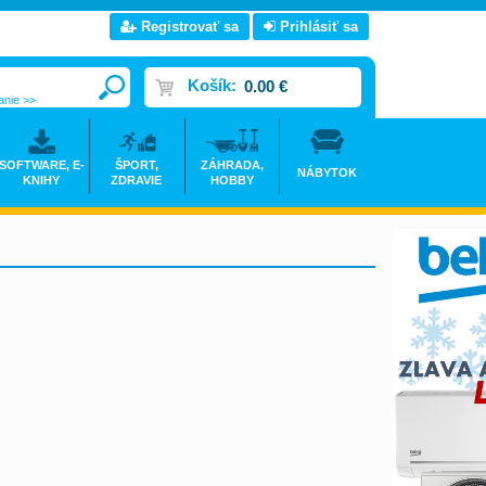
Registrovať sa
Prihlásiť sa
Košík:
0.00 €
anie >>
SOFTWARE, E-
ŠPORT,
ZÁHRADA,
NÁBYTOK
KNIHY
ZDRAVIE
HOBBY