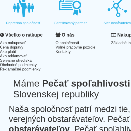
Popredná spoločnosť
Certifikovaný partner
Sieť dodávateľo
Všetko o nákupe
O nás
Nákup 
Ako nakupovať
O spoločnosti
Základné in
Cena dopravy
Voľné pracovné pozície
Ako platiť
Kontakty
Ako reklamovať
Servisné strediská
Obchodné podmienky
Reklamačné podmienky
Máme
Pečať spoľahlivosti
Slovenskej republiky
Naša spoločnosť patrí medzi tie
verejných obstarávateľov. Pečať 
obstarávateľov
. Pečať spoľahli