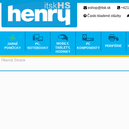
eshop@itsk.sk
+421
Často kladené otázky
MOBILY,
JARNÉ
PC,
PC
PERIFÉRIE
TABLETY,
POMÔCKY
NOTEBOOKY
KOMPONENTY
HODINKY
Hlavná Strana