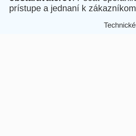
prístupe a jednaní k zákazníkom a
Technické
Â
Â
Â