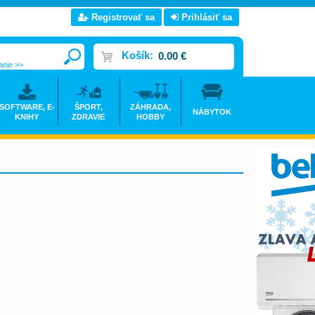
Registrovať sa
Prihlásiť sa
Košík:
0.00 €
anie >>
SOFTWARE, E-
ŠPORT,
ZÁHRADA,
NÁBYTOK
KNIHY
ZDRAVIE
HOBBY