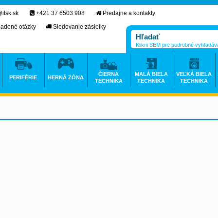
itsk.sk
+421 37 6503 908
Predajne a kontakty
ladené otázky
Sledovanie zásielky
Klikni SEM pre podrobné vyhľadáv
ČIERNA
MALÁ BIELA
VEĽKÁ BIELA
PERIFÉRIE
HERNÁ ZÓNA
TECHNIKA
TECHNIKA
TECHNIKA