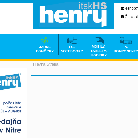
eshop@
Často k
MOBILY,
JARNÉ
PC,
PC
TABLETY,
POMÔCKY
NOTEBOOKY
KOMPONENTY
HODINKY
Hlavná Strana