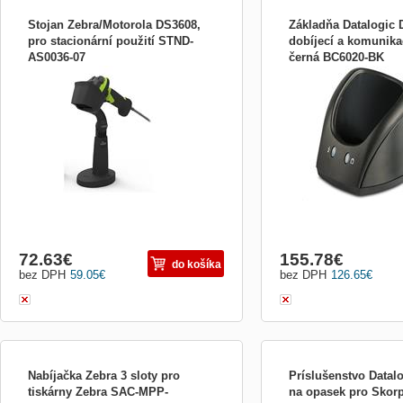
Stojan Zebra/Motorola DS3608,
Základňa Datalogic
pro stacionární použití STND-
dobíjecí a komunika
AS0036-07
černá BC6020-BK
Stacionární stojánek je určený pro
Samostatný napájecí adap
uchycení čtečky čarového kódu Zebra
5V DC je určený pro čteč
DS3608.
kódu Datalogic.
72.63
€
155.78
€
do košíka
bez DPH
59.05
€
bez DPH
126.65
€
Nabíjačka Zebra 3 sloty pro
Príslušenstvo Datal
tiskárny Zebra SAC-MPP-
na opasek pro Skor