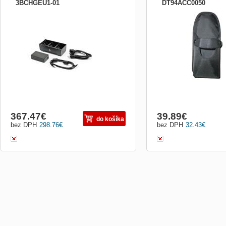
3BCHGEU1-01
DT94ACC0050
Nabíječka baterií SAC-MPP-3BCH značky
Pouzdro s uchycením za 
Zebra je určená pro nabíjení článků
určené pro zařízení Datal
mobilních tiskáren stejné značky ZQ610,
Je vhodné jak pro kapesní
ZQ620, QLn220, QLn220, QLn320 HC,
pistolovou s rukojetí. Souč
ZQ510, ZQ520. Součástí balení je
opasek.
napájecí zdroj a kabel. Nabíječka využívá
3 nabíjecí sloty.
367.47
€
39.89
€
do košíka
bez DPH
298.76
€
bez DPH
32.43
€