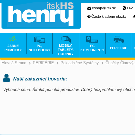
eshop@itsk.sk
+421
Často kladené otázky
MOBILY,
JARNÉ
PC,
PC
PERIFÉRIE
TABLETY,
POMÔCKY
NOTEBOOKY
KOMPONENTY
HODINKY
Hlavná Strana
PERIFÉRIE
Pokladničné Systémy
Čítačky Čiarový
>
>