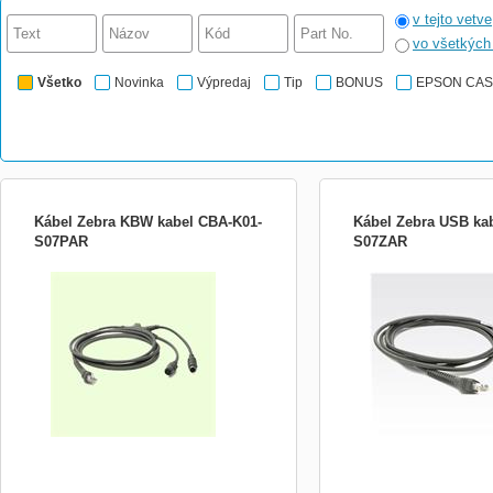
v tejto vetve
vo všetkýc
Všetko
Novinka
Výpredaj
Tip
BONUS
EPSON CA
Kábel Zebra KBW kabel CBA-K01-
Kábel Zebra USB ka
S07PAR
S07ZAR
Komunikační KBW kabel v délce 2 metry je
USB komunikační kabel v 
určený pro čtečky čárového kódu
určený pro čtečky čárov
Motorola.
Motorola.