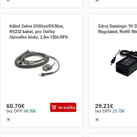
Kábel Zebra DS81xx/DS36xx,
Zdroj Datalogic 5V 
RS232 kabel, pro čtečky
Regulated, RoHS 9
čárového kódu, 1,8m CBA-RF0-
Komunikační a napájecí USB kabel v délce
Samostatný napájecí adap
S07PAR
1,8m je určený pro čtečky Motorola/Zebra
5V DC je určený pro čteč
řady DS81xx a DS36xx
kódu Datalogic.
60.70
€
29.21
€
do košíka
bez DPH
49.35
€
bez DPH
23.75
€