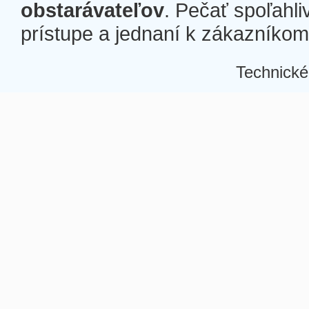
obstarávateľov
. Pečať spoľahli
prístupe a jednaní k zákazníkom a
Technické
Â
Â
Â