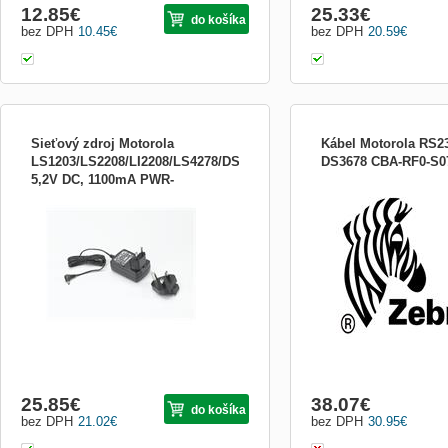
12.85
€
25.33
€
do košíka
bez DPH
10.45
€
bez DPH
20.59
€
Sieťový zdroj Motorola
Kábel Motorola RS23
LS1203/LS2208/LI2208/LS4278/DS4208/DS9208,
DS3678 CBA-RF0-S
5,2V DC, 1100mA PWR-
Náhradný sieťový zdroj (5V DC, 850mA) je
Komunikační kabel se sér
WUA5V4W0EU
určený pre čítačky čiarového kódu Motorola radu
je určený pro čtečky čár
LS1203/LS2208/LI2208/LS4278/DS4208/DS9208.
Motorola. Je v délce 2 met
25.85
€
38.07
€
do košíka
bez DPH
21.02
€
bez DPH
30.95
€