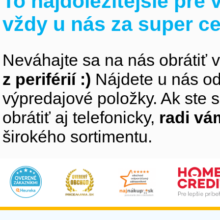
To najdôležitejšie pre
vždy u nás za super c
Neváhajte sa na nás obrátiť 
z periférií :)
Nájdete u nás od
výpredajové položky. Ak ste s
obrátiť aj telefonicky,
radi v
širokého sortimentu.