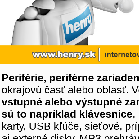
Periférie, periférne zariaden
okrajovú časť alebo oblasť. V
vstupné alebo výstupné za
sú to napríklad klávesnice
,
karty, USB kľúče, sieťové, p
aj externé disky, MP3 prehr