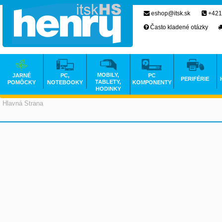
eshop@itsk.sk
+421
Často kladené otázky
MOBILY,
JARNÉ
PC,
PC
PERIFÉRIE
TABLETY,
POMÔCKY
NOTEBOOKY
KOMPONENTY
HODINKY
Hlavná Strana