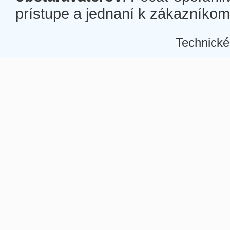
prístupe a jednaní k zákazníkom a
Technické
Â
Â
Â