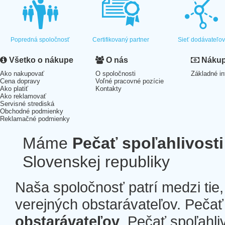
Popredná spoločnosť
Certifikovaný partner
Sieť dodávateľo
Všetko o nákupe
O nás
Nákup 
Ako nakupovať
O spoločnosti
Základné in
Cena dopravy
Voľné pracovné pozície
Ako platiť
Kontakty
Ako reklamovať
Servisné strediská
Obchodné podmienky
Reklamačné podmienky
Máme
Pečať spoľahlivosti
Slovenskej republiky
Naša spoločnosť patrí medzi tie
verejných obstarávateľov. Pečať 
obstarávateľov
. Pečať spoľahli