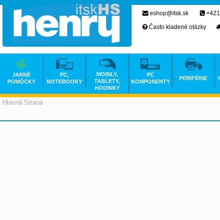
eshop@itsk.sk
+421
Často kladené otázky
MOBILY,
JARNÉ
PC,
PC
PERIFÉRIE
TABLETY,
POMÔCKY
NOTEBOOKY
KOMPONENTY
HODINKY
Hlavná Strana