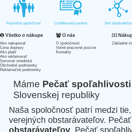
Popredná spoločnosť
Certifikovaný partner
Sieť dodávateľo
Všetko o nákupe
O nás
Nákup 
Ako nakupovať
O spoločnosti
Základné in
Cena dopravy
Voľné pracovné pozície
Ako platiť
Kontakty
Ako reklamovať
Servisné strediská
Obchodné podmienky
Reklamačné podmienky
Máme
Pečať spoľahlivosti
Slovenskej republiky
Naša spoločnosť patrí medzi tie
verejných obstarávateľov. Pečať 
obstarávateľov
. Pečať spoľahli