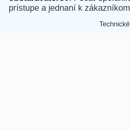
prístupe a jednaní k zákazníkom a
Technické
Â
Â
Â