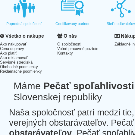
Popredná spoločnosť
Certifikovaný partner
Sieť dodávateľo
Všetko o nákupe
O nás
Nákup 
Ako nakupovať
O spoločnosti
Základné in
Cena dopravy
Voľné pracovné pozície
Ako platiť
Kontakty
Ako reklamovať
Servisné strediská
Obchodné podmienky
Reklamačné podmienky
Máme
Pečať spoľahlivosti
Slovenskej republiky
Naša spoločnosť patrí medzi tie
verejných obstarávateľov. Pečať 
obstarávateľov
. Pečať spoľahli