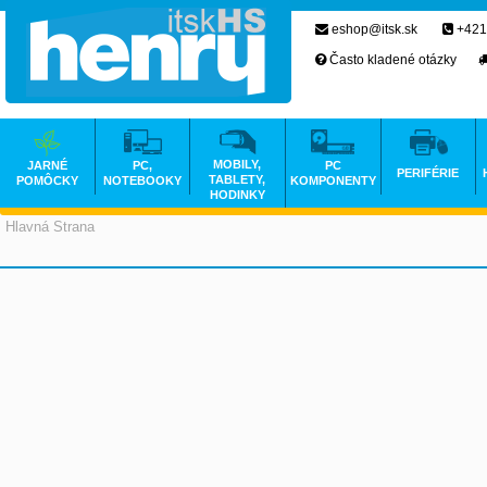
eshop@itsk.sk
+421
Často kladené otázky
MOBILY,
JARNÉ
PC,
PC
PERIFÉRIE
TABLETY,
POMÔCKY
NOTEBOOKY
KOMPONENTY
HODINKY
Hlavná Strana