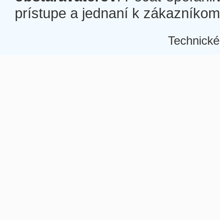
prístupe a jednaní k zákazníkom a
Technické
Â
Â
Â