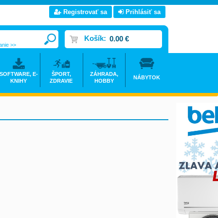
Registrovať sa
Prihlásiť sa
Košík:
0.00 €
anie >>
SOFTWARE, E-
ŠPORT,
ZÁHRADA,
NÁBYTOK
KNIHY
ZDRAVIE
HOBBY