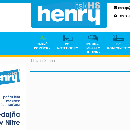
eshop@
Často k
MOBILY,
JARNÉ
PC,
PC
TABLETY,
POMÔCKY
NOTEBOOKY
KOMPONENTY
HODINKY
Hlavná Strana