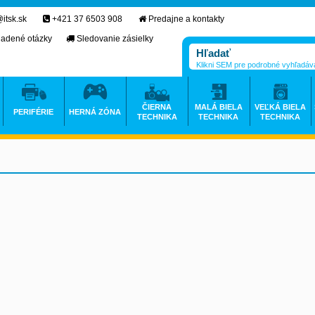
itsk.sk
+421 37 6503 908
Predajne a kontakty
ladené otázky
Sledovanie zásielky
Klikni SEM pre podrobné vyhľadáv
ČIERNA
MALÁ BIELA
VEĽKÁ BIELA
PERIFÉRIE
HERNÁ ZÓNA
TECHNIKA
TECHNIKA
TECHNIKA