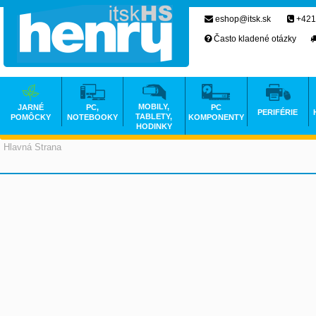
eshop@itsk.sk
+421
Často kladené otázky
MOBILY,
JARNÉ
PC,
PC
PERIFÉRIE
TABLETY,
POMÔCKY
NOTEBOOKY
KOMPONENTY
HODINKY
Hlavná Strana