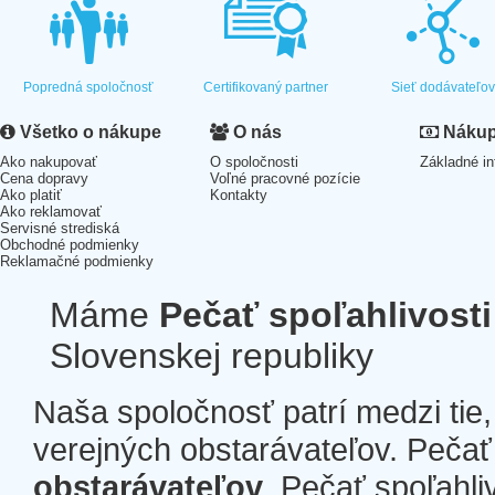
Popredná spoločnosť
Certifikovaný partner
Sieť dodávateľo
Všetko o nákupe
O nás
Nákup 
Ako nakupovať
O spoločnosti
Základné in
Cena dopravy
Voľné pracovné pozície
Ako platiť
Kontakty
Ako reklamovať
Servisné strediská
Obchodné podmienky
Reklamačné podmienky
Máme
Pečať spoľahlivosti
Slovenskej republiky
Naša spoločnosť patrí medzi tie
verejných obstarávateľov. Pečať 
obstarávateľov
. Pečať spoľahli