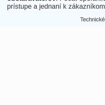
prístupe a jednaní k zákazníkom a
Technické
Â
Â
Â