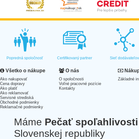
Popredná spoločnosť
Certifikovaný partner
Sieť dodávateľo
Všetko o nákupe
O nás
Nákup 
Ako nakupovať
O spoločnosti
Základné in
Cena dopravy
Voľné pracovné pozície
Ako platiť
Kontakty
Ako reklamovať
Servisné strediská
Obchodné podmienky
Reklamačné podmienky
Máme
Pečať spoľahlivosti
Slovenskej republiky