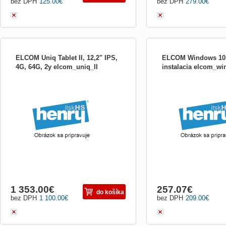
bez DPH
125.00
€
bez DPH
279.00
€
ELCOM Uniq Tablet II, 12,2" IPS,
ELCOM Windows 10 
4G, 64G, 2y elcom_uniq_II
instalacia elcom_wi
- Intel Cherrytrail Z8350 1.44Ghz-1.84GHz
ELCOM Windows 10 Pro, i
- 12.2&quot; 10 points touchscreen
(1920*1200 IPS screen) - 4GB RAM, 64
GB SSD - WiFi 802.11 a/b/g/n, GPS, BT
4,0, 3G modul, - Camera 2,0 , 5,0 MPx- 2x
USB, micro HDMI - 3.7V/13000mAh
removable battery, - headph
1 353.00
€
257.07
€
do košíka
bez DPH
1 100.00
€
bez DPH
209.00
€