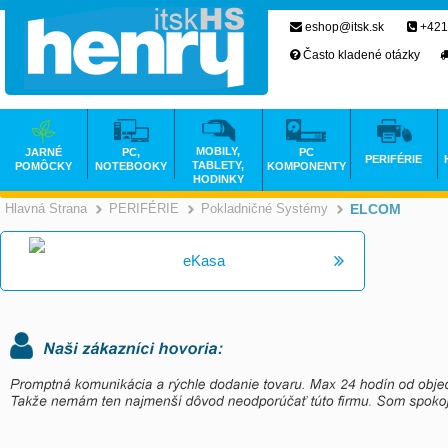
eshop@itsk.sk
+421
Často kladené otázky
MOBILY,
JARNÉ
PC,
PC
PERIFÉRIE
TABLETY,
POMÔCKY
NOTEBOOKY
KOMPONENTY
HODINKY
Hlavná Strana
PERIFÉRIE
Pokladničné Systémy
ELCOM
>
>
eKasa