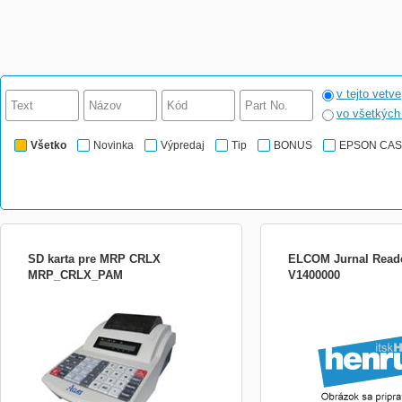
v tejto vetve
vo všetkýc
Všetko
Novinka
Výpredaj
Tip
BONUS
EPSON CA
SD karta pre MRP CRLX
ELCOM Jurnal Read
MRP_CRLX_PAM
V1400000
Certifikovaná elektronická registračná
ELCOM Jurnal Reader -
pokladňa Elektronická registračná
pokladnica môže pracovať, tak
samostatne v jednotlivých prevádzkach
ako napr. v obchodoch s malým počtom
predávných PLU, baroch a reštauráciách,
kanceláriách (na úhradu faktúr