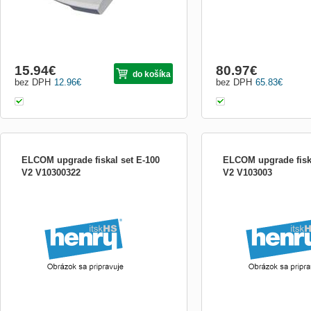
15.94
€
80.97
€
do košíka
bez DPH
12.96
€
bez DPH
65.83
€
ELCOM upgrade fiskal set E-100
ELCOM upgrade fiska
V2 V10300322
V2 V103003