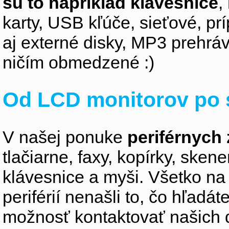
sú to napríklad klávesnice
,
karty, USB kľúče, sieťové, p
aj externé disky, MP3 prehr
ničím obmedzené :)
Od LCD monitorov po 
V našej ponuke
periférnych 
tlačiarne, faxy, kopírky, sken
klávesnice a myši. Všetko na
periférií nenašli to, čo hľadá
možnosť kontaktovať našich 