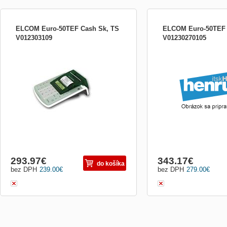
ELCOM Euro-50TEF Cash Sk, TS
ELCOM Euro-50TEF
V012303109
V01230270105
Euro-50 Cash je špeciálne vyvinutá
Najekonomickejšie &quot;
pokladnica pre evidenciu úhrad faktúr. Je
ready&quot; riešenie pre o
to ideálne riešenie pre podnikaťeľov, ktorí
poradenstva. Je vhodná p
sú povinní evidovať tržby za úhrady faktúr
subjekty, ktorým vzniká p
v hotovosti. Použitie: •veľkoobchody
používať registračnú pokl
•výrobné prevádzky •prevádzky služieb:
2015. Kompaktnosť, spoľah
preda
so 100 účtovnými položkam
293.97
€
343.17
€
do košíka
bez DPH
239.00
€
bez DPH
279.00
€