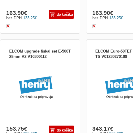
163.90
€
163.90
€
do košíka
bez DPH
133.25
€
bez DPH
133.25
€
ELCOM upgrade fiskal set E-500T
ELCOM Euro-50TEF 
28mm V2 V10300112
TS V01230270109
Najekonomickejšie &quot;
ready&quot; riešenie pre o
poradenstva. Je vhodná p
subjekty, ktorým vzniká p
používať registračnú pokl
2015. Kompaktnosť, spoľah
so 100 účtovnými položkam
153.75
€
343.17
€
do košíka