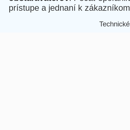
prístupe a jednaní k zákazníkom a
Technické
Â
Â
Â