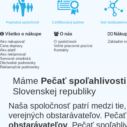
Popredná spoločnosť
Certifikovaný partner
Sieť dodávateľo
Všetko o nákupe
O nás
Nákup 
Ako nakupovať
O spoločnosti
Základné in
Cena dopravy
Voľné pracovné pozície
Ako platiť
Kontakty
Ako reklamovať
Servisné strediská
Obchodné podmienky
Reklamačné podmienky
Máme
Pečať spoľahlivosti
Slovenskej republiky
Naša spoločnosť patrí medzi tie
verejných obstarávateľov. Pečať 
obstarávateľov
. Pečať spoľahli