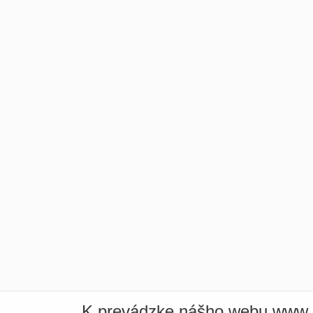
K prevádzke nášho webu www.i