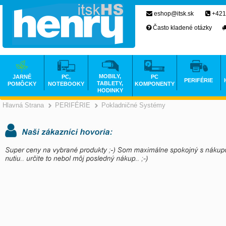
eshop@itsk.sk
+421
Často kladené otázky
MOBILY,
JARNÉ
PC,
PC
PERIFÉRIE
TABLETY,
POMÔCKY
NOTEBOOKY
KOMPONENTY
HODINKY
Hlavná Strana
PERIFÉRIE
Pokladničné Systémy
>
>