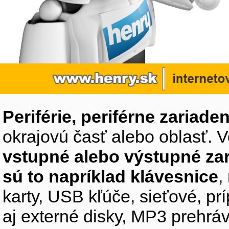
Periférie, periférne zariaden
okrajovú časť alebo oblasť. V
vstupné alebo výstupné za
sú to napríklad klávesnice
,
karty, USB kľúče, sieťové, p
aj externé disky, MP3 prehr