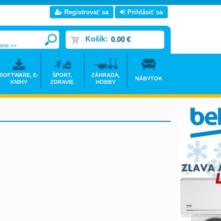
Registrovať sa
Prihlásiť sa
Košík:
0.00 €
anie >>
SOFTWARE, E-
ŠPORT,
ZÁHRADA,
NÁBYTOK
KNIHY
ZDRAVIE
HOBBY