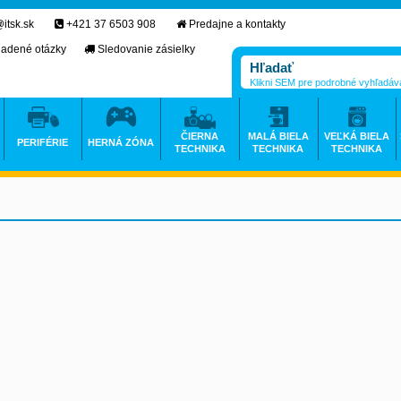
itsk.sk
+421 37 6503 908
Predajne a kontakty
ladené otázky
Sledovanie zásielky
Klikni SEM pre podrobné vyhľadáv
ČIERNA
MALÁ BIELA
VEĽKÁ BIELA
PERIFÉRIE
HERNÁ ZÓNA
TECHNIKA
TECHNIKA
TECHNIKA