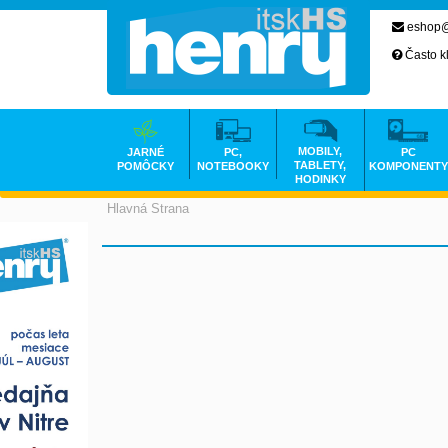
eshop@
Často k
MOBILY,
JARNÉ
PC,
PC
TABLETY,
POMÔCKY
NOTEBOOKY
KOMPONENTY
HODINKY
Hlavná Strana