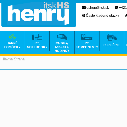
eshop@itsk.sk
+421
Často kladené otázky
MOBILY,
JARNÉ
PC,
PC
PERIFÉRIE
TABLETY,
POMÔCKY
NOTEBOOKY
KOMPONENTY
HODINKY
Hlavná Strana