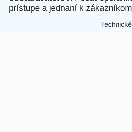
prístupe a jednaní k zákazníkom a
Technické
Â
Â
Â