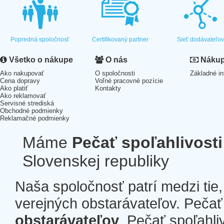
Popredná spoločnosť
Certifikovaný partner
Sieť dodávateľo
Všetko o nákupe
O nás
Nákup 
Ako nakupovať
O spoločnosti
Základné in
Cena dopravy
Voľné pracovné pozície
Ako platiť
Kontakty
Ako reklamovať
Servisné strediská
Obchodné podmienky
Reklamačné podmienky
Máme
Pečať spoľahlivosti
Slovenskej republiky
Naša spoločnosť patrí medzi tie
verejných obstarávateľov. Pečať 
obstarávateľov
. Pečať spoľahli