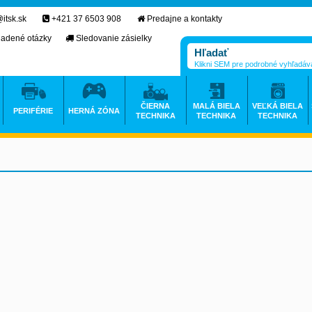
itsk.sk
+421 37 6503 908
Predajne a kontakty
ladené otázky
Sledovanie zásielky
Klikni SEM pre podrobné vyhľadáv
ČIERNA
MALÁ BIELA
VEĽKÁ BIELA
PERIFÉRIE
HERNÁ ZÓNA
TECHNIKA
TECHNIKA
TECHNIKA