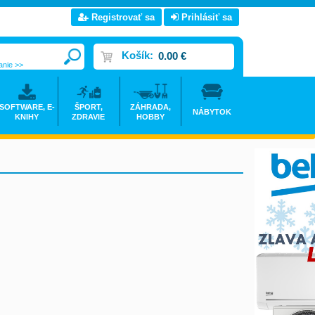
Registrovať sa
Prihlásiť sa
Košík:
0.00 €
anie >>
SOFTWARE, E-
ŠPORT,
ZÁHRADA,
NÁBYTOK
KNIHY
ZDRAVIE
HOBBY