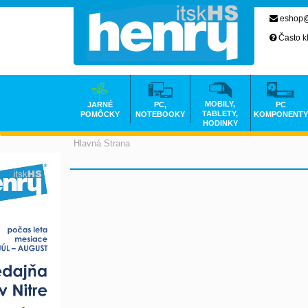
eshop@
Často k
MOBILY,
JARNÉ
PC,
PC
TABLETY,
POMÔCKY
NOTEBOOKY
KOMPONENTY
HODINKY
Hlavná Strana