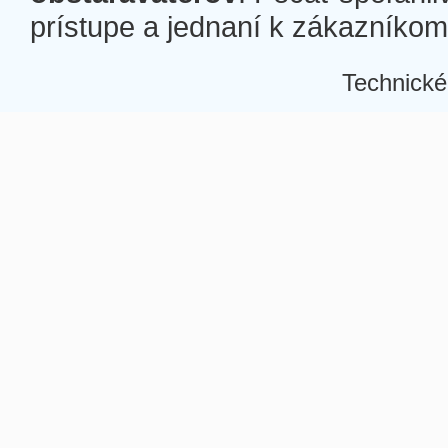
prístupe a jednaní k zákazníkom a
Technické
Â
Â
Â