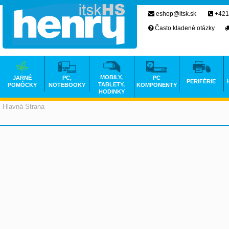
eshop@itsk.sk
+421
Často kladené otázky
MOBILY,
JARNÉ
PC,
PC
PERIFÉRIE
TABLETY,
POMÔCKY
NOTEBOOKY
KOMPONENTY
HODINKY
Hlavná Strana