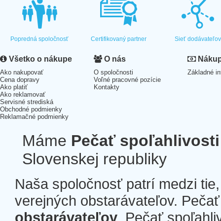
Popredná spoločnosť
Certifikovaný partner
Sieť dodávateľo
Všetko o nákupe
O nás
Nákup 
Ako nakupovať
O spoločnosti
Základné in
Cena dopravy
Voľné pracovné pozície
Ako platiť
Kontakty
Ako reklamovať
Servisné strediská
Obchodné podmienky
Reklamačné podmienky
Máme
Pečať spoľahlivosti
Slovenskej republiky
Naša spoločnosť patrí medzi tie
verejných obstarávateľov. Pečať 
obstarávateľov
. Pečať spoľahli