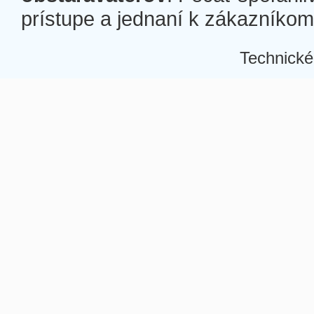
prístupe a jednaní k zákazníkom a
Technické
Â
Â
Â