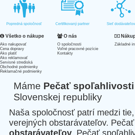
Popredná spoločnosť
Certifikovaný partner
Sieť dodávateľo
Všetko o nákupe
O nás
Nákup 
Ako nakupovať
O spoločnosti
Základné in
Cena dopravy
Voľné pracovné pozície
Ako platiť
Kontakty
Ako reklamovať
Servisné strediská
Obchodné podmienky
Reklamačné podmienky
Máme
Pečať spoľahlivosti
Slovenskej republiky
Naša spoločnosť patrí medzi tie
verejných obstarávateľov. Pečať 
obstarávateľov
. Pečať spoľahli