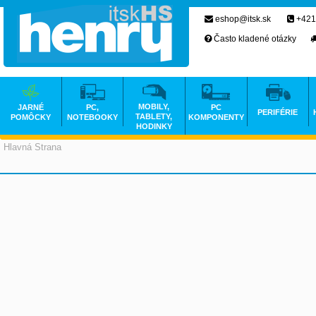
eshop@itsk.sk
+421
Často kladené otázky
MOBILY,
JARNÉ
PC,
PC
PERIFÉRIE
TABLETY,
POMÔCKY
NOTEBOOKY
KOMPONENTY
HODINKY
Hlavná Strana