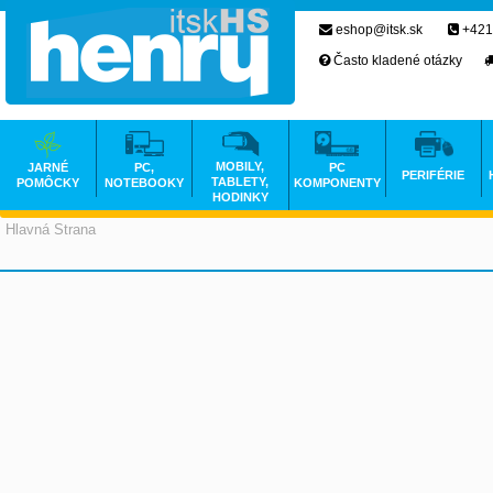
eshop@itsk.sk
+421
Často kladené otázky
MOBILY,
JARNÉ
PC,
PC
PERIFÉRIE
TABLETY,
POMÔCKY
NOTEBOOKY
KOMPONENTY
HODINKY
Hlavná Strana