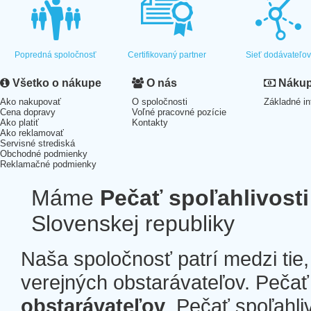
Popredná spoločnosť
Certifikovaný partner
Sieť dodávateľo
Všetko o nákupe
O nás
Nákup 
Ako nakupovať
O spoločnosti
Základné in
Cena dopravy
Voľné pracovné pozície
Ako platiť
Kontakty
Ako reklamovať
Servisné strediská
Obchodné podmienky
Reklamačné podmienky
Máme
Pečať spoľahlivosti
Slovenskej republiky
Naša spoločnosť patrí medzi tie
verejných obstarávateľov. Pečať 
obstarávateľov
. Pečať spoľahli