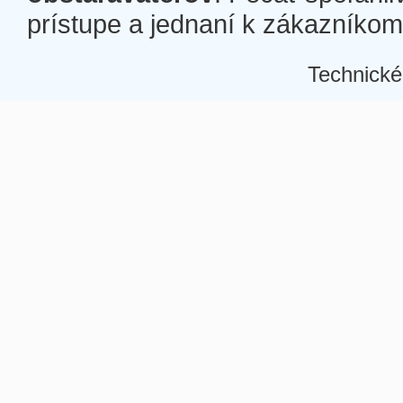
prístupe a jednaní k zákazníkom a
Technické
Â
Â
Â