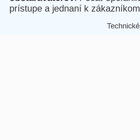
prístupe a jednaní k zákazníkom a
Technické
Â
Â
Â