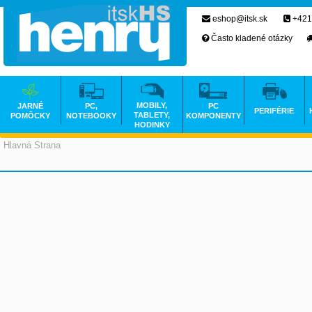
eshop@itsk.sk
+421
Často kladené otázky
MOBILY,
JARNÉ
PC,
PC
PERIFÉRIE
TABLETY,
POMÔCKY
NOTEBOOKY
KOMPONENTY
HODINKY
Hlavná Strana