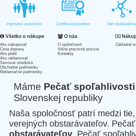
Popredná spoločnosť
Certifikovaný partner
Sieť dodávateľo
Všetko o nákupe
O nás
Nákup 
Ako nakupovať
O spoločnosti
Základné in
Cena dopravy
Voľné pracovné pozície
Ako platiť
Kontakty
Ako reklamovať
Servisné strediská
Obchodné podmienky
Reklamačné podmienky
Máme
Pečať spoľahlivosti
Slovenskej republiky
Naša spoločnosť patrí medzi tie
verejných obstarávateľov. Pečať 
obstarávateľov
. Pečať spoľahli