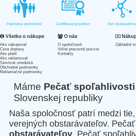
Popredná spoločnosť
Certifikovaný partner
Sieť dodávateľo
Všetko o nákupe
O nás
Nákup 
Ako nakupovať
O spoločnosti
Základné in
Cena dopravy
Voľné pracovné pozície
Ako platiť
Kontakty
Ako reklamovať
Servisné strediská
Obchodné podmienky
Reklamačné podmienky
Máme
Pečať spoľahlivosti
Slovenskej republiky
Naša spoločnosť patrí medzi tie
verejných obstarávateľov. Pečať 
obstarávateľov
. Pečať spoľahli