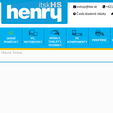
eshop@itsk.sk
+421
Často kladené otázky
MOBILY,
JARNÉ
PC,
PC
PERIFÉRIE
TABLETY,
POMÔCKY
NOTEBOOKY
KOMPONENTY
HODINKY
Hlavná Strana