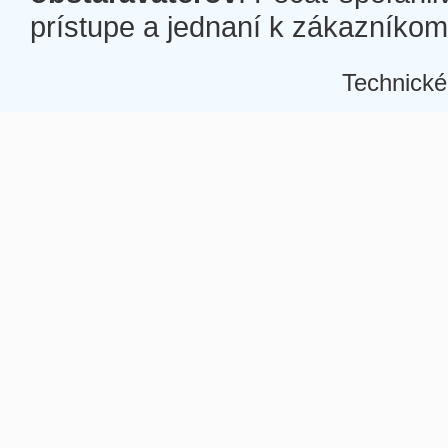
prístupe a jednaní k zákazníkom a
Technické
Â
Â
Â