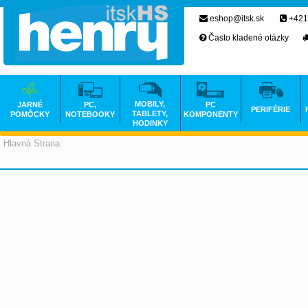
eshop@itsk.sk
+421
Často kladené otázky
MOBILY,
JARNÉ
PC,
PC
PERIFÉRIE
TABLETY,
POMÔCKY
NOTEBOOKY
KOMPONENTY
HODINKY
Hlavná Strana