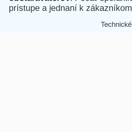
prístupe a jednaní k zákazníkom a
Technické
Â
Â
Â