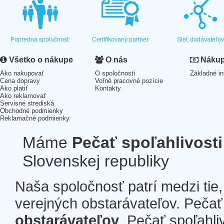
Popredná spoločnosť
Certifikovaný partner
Sieť dodávateľo
Všetko o nákupe
O nás
Nákup 
Ako nakupovať
O spoločnosti
Základné in
Cena dopravy
Voľné pracovné pozície
Ako platiť
Kontakty
Ako reklamovať
Servisné strediská
Obchodné podmienky
Reklamačné podmienky
Máme
Pečať spoľahlivosti
Slovenskej republiky
Naša spoločnosť patrí medzi tie
verejných obstarávateľov. Pečať 
obstarávateľov
. Pečať spoľahli