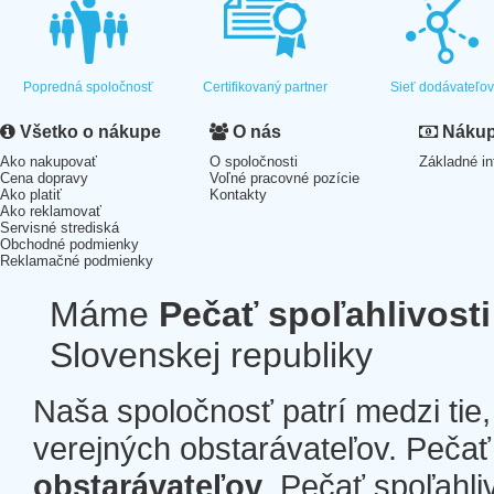
Popredná spoločnosť
Certifikovaný partner
Sieť dodávateľo
Všetko o nákupe
O nás
Nákup 
Ako nakupovať
O spoločnosti
Základné in
Cena dopravy
Voľné pracovné pozície
Ako platiť
Kontakty
Ako reklamovať
Servisné strediská
Obchodné podmienky
Reklamačné podmienky
Máme
Pečať spoľahlivosti
Slovenskej republiky
Naša spoločnosť patrí medzi tie
verejných obstarávateľov. Pečať 
obstarávateľov
. Pečať spoľahli