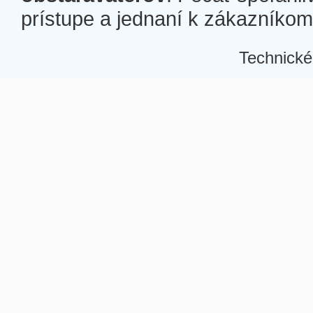
prístupe a jednaní k zákazníkom a
Technické
Â
Â
Â