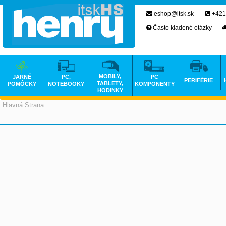
eshop@itsk.sk
+421
Často kladené otázky
MOBILY,
JARNÉ
PC,
PC
PERIFÉRIE
TABLETY,
POMÔCKY
NOTEBOOKY
KOMPONENTY
HODINKY
Hlavná Strana