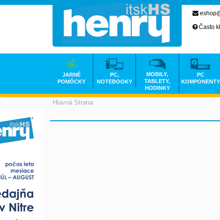
eshop@
Často k
MOBILY,
JARNÉ
PC,
PC
TABLETY,
POMÔCKY
NOTEBOOKY
KOMPONENTY
HODINKY
Hlavná Strana