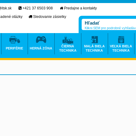
itsk.sk
+421 37 6503 908
Predajne a kontakty
ladené otázky
Sledovanie zásielky
Klikni SEM pre podrobné vyhľadáv
ČIERNA
MALÁ BIELA
VEĽKÁ BIELA
PERIFÉRIE
HERNÁ ZÓNA
TECHNIKA
TECHNIKA
TECHNIKA