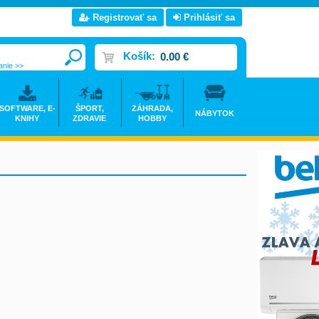
Registrovať sa
Prihlásiť sa
Košík:
0.00 €
anie >>
SOFTWARE, E-
ŠPORT,
ZÁHRADA,
NÁBYTOK
KNIHY
ZDRAVIE
HOBBY