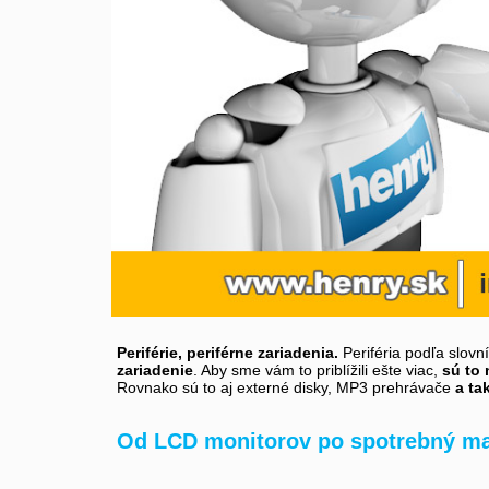
Periférie, periférne zariadenia.
Periféria podľa slovn
zariadenie
. Aby sme vám to priblížili ešte viac,
sú to 
Rovnako sú to aj externé disky, MP3 prehrávače
a ta
Od LCD monitorov po spotrebný ma