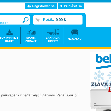
Registrovať sa
Prihlásiť sa
Košík:
0.00 €
anie >>
SOFTWARE, E-
ŠPORT,
ZÁHRADA,
NÁBYTOK
KNIHY
ZDRAVIE
HOBBY