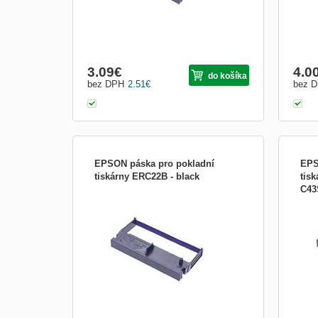
3.09
€
4.0
do košíka
bez DPH
2.51
€
bez 
EPSON páska pro pokladní
EPS
tiskárny ERC22B - black
tis
C43
M-180/190 series, &quot;longlife&quot;,
M-26
black Zboží určené pro POS (=&quot;point
urče
of sales&quot;), tedy prodejní místa, kde
sales
dochází k realizaci obchodních transakcí.
dochá
Typicky maloobchod, restaurace, hotely,
Typi
lékárny, služby a další. Prodejní místo
lékár
bývá většinou vybaveno násl...
bývá