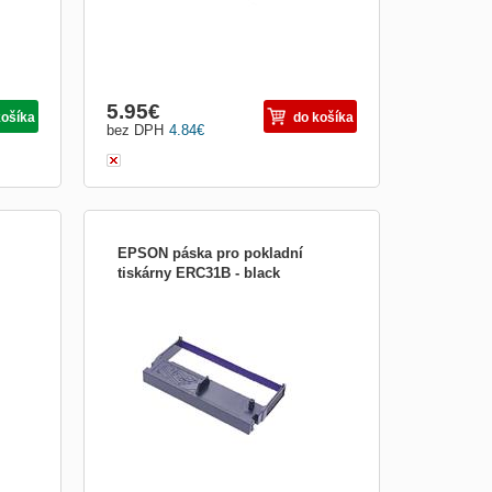
Obrázkami
Výpis
5.95
€
košíka
do košíka
bez DPH
4.84
€
EPSON páska pro pokladní
tiskárny ERC31B - black
of
Obrázek je pouze ilustrační.
e
akcí.
ly,
o
 PC,