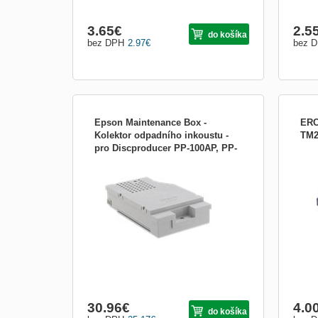
3.65
€
2.5
do košíka
bez DPH
2.97
€
bez 
Epson Maintenance Box -
ERC
Kolektor odpadního inkoustu -
TM2
pro Discproducer PP-100AP, PP-
Replacement maintenance cartridge with
Obráz
100II, PP-100II C13S020476
inkpad for cleaning ink
30.96
€
4.0
do košíka