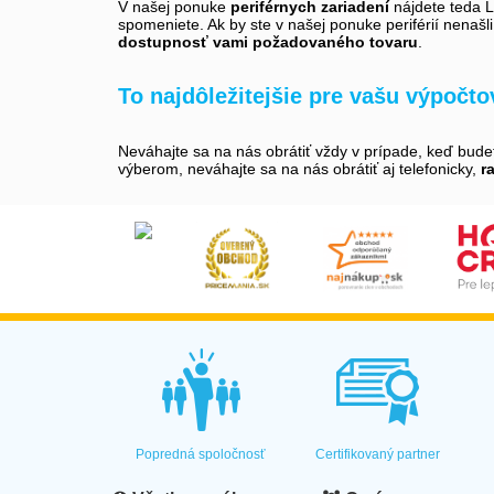
V našej ponuke
periférnych zariadení
nájdete teda LC
spomeniete. Ak by ste v našej ponuke periférií nenašl
dostupnosť vami požadovaného tovaru
.
To najdôležitejšie pre vašu výpočt
Neváhajte sa na nás obrátiť vždy v prípade, keď bud
výberom, neváhajte sa na nás obrátiť aj telefonicky,
r
Popredná spoločnosť
Certifikovaný partner