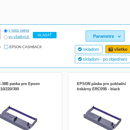
v tejto vetve
HĽADAŤ
Parametre
vo všetkých
S
EPSON CASHBACK
skladom
všetko
skladom - po objednaní
-38B paska pre Epson
EPSON páska pro pokladní
10/220/300
tiskárny ERC05B - black
ek je pouze ilustrační.
M-150, M-150II mechanisms, black Z
určené pro POS (=&quot;point of
sales&quot;), tedy prodejní místa, kd
dochází k realizaci obchodních trans
Typicky maloobchod, restaurace, hote
lékárny, služby a další. Prodejní míst
bývá většinou vybaveno následo...