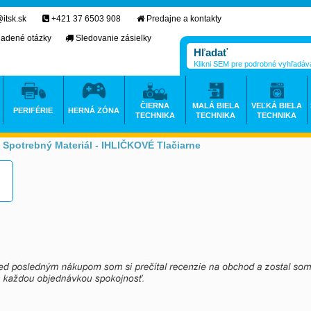
itsk.sk
+421 37 6503 908
Predajne a kontakty
ladené otázky
Sledovanie zásielky
Klikni SEM pre podrobné vyhľadáv
ČIERNA
MALÁ BIELA
VEĽKÁ BIELA
PERIFÉRIE
HERNÁ ZÓNA
TECHNIKA
TECHNIKA
TECHNIKA
Spotrebný Materiál - IHLIČKOVÉ Tlačiarne
>