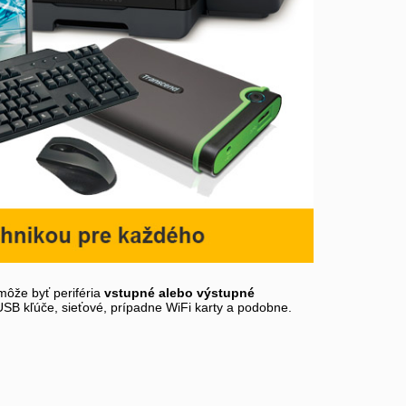
môže byť periféria
vstupné alebo výstupné
 USB kľúče, sieťové, prípadne WiFi karty a podobne.