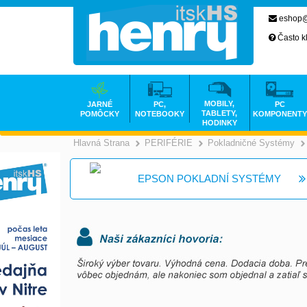
eshop@
Často k
MOBILY,
JARNÉ
PC,
PC
TABLETY,
POMÔCKY
NOTEBOOKY
KOMPONENTY
HODINKY
Hlavná Strana
PERIFÉRIE
Pokladničné Systémy
>
>
EPSON POKLADNÍ SYSTÉMY