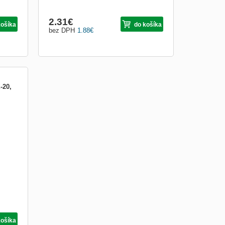
2.31
€
košíka
do košíka
bez DPH
1.88
€
-20,
košíka