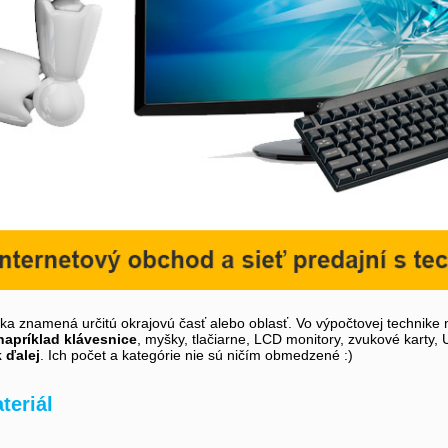
íka znamená určitú okrajovú časť alebo oblasť. Vo výpočtovej technike 
napríklad klávesnice
, myšky, tlačiarne, LCD monitory, zvukové karty,
k ďalej
. Ich počet a kategórie nie sú ničím obmedzené :)
teriál