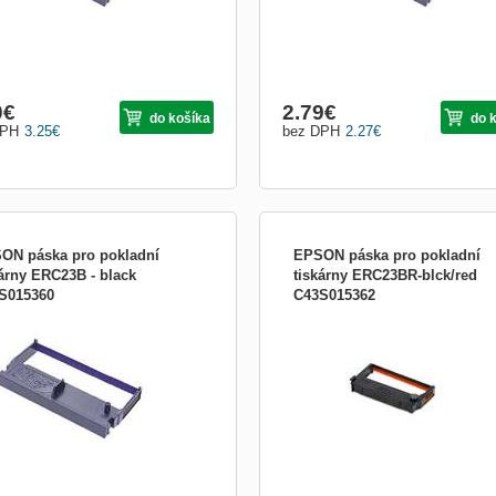
0
€
2.79
€
do košíka
do 
DPH
3.25
€
bez DPH
2.27
€
ON páska pro pokladní
EPSON páska pro pokladní
kárny ERC23B - black
tiskárny ERC23BR-blck/red
S015360
C43S015362
0 series mechanisms, black Zboží
Zboží určené pro POS (=&quot;point 
né pro POS (=&quot;point of
sales&quot;), tedy prodejní místa, kd
&quot;), tedy prodejní místa, kde
dochází k realizaci obchodních trans
zí k realizaci obchodních transakcí.
Typicky maloobchod, restaurace, hote
cky maloobchod, restaurace, hotely,
lékárny, služby a další. Prodejní míst
ny, služby a další. Prodejní místo
bývá většinou vybaveno následovně:
 většinou vybaveno následovn...
případně POS terminál a ...