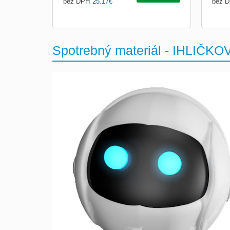
bez DPH
25.17
€
bez 
Spotrebný materiál - IHLIČKOV