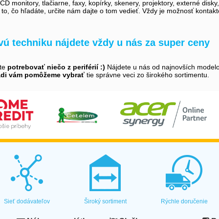
D monitory, tlačiarne, faxy, kopírky, skenery, projektory, externé disky
i to, čo hľadáte, určite nám dajte o tom vedieť. Vždy je možnosť kontak
ovú techniku nájdete vždy u nás za super ceny
ete
potrebovať niečo z periférií :)
Nájdete u nás od najnovších modelov 
adi vám pomôžeme vybrať
tie správne veci zo širokého sortimentu.
Sieť dodávateľov
Široký sortiment
Rýchle doručenie