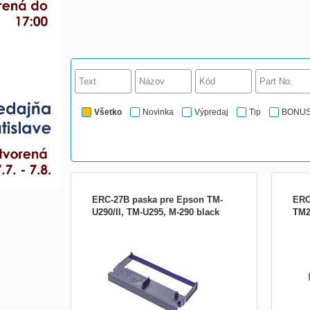
Všetko
Novinka
Výpredaj
Tip
BONU
ERC-27B paska pre Epson TM-
ERC
U290/II, TM-U295, M-290 black
TM2
Obrázek je pouze ilustrační.
Obráz