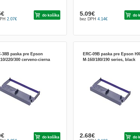
5
€
5.09
€
do košíka
do 
DPH
2.07
€
bez DPH
4.14
€
-38B paska pre Epson
ERC-09B paska pre Epson HX
10/220/300 cerveno-cierna
M-160/180/190 series, black
ek je pouze ilustrační.
Obrázek je pouze ilustrační.
0
€
2.68
€
do košíka
do 