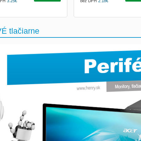
DPH
3.25
€
bez DPH
2.18
€
É tlačiarne