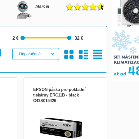
2 €
32 €
Galéria
S
Tabuľkový
EPSON páska pro pokladní
tiskárny ERC11B - black
C43S015426
boží
M-515/525/545 mechanisms, black Zboží
určené pro POS (=&quot;point of
e
sales&quot;), tedy prodejní místa, kde
akcí.
dochází k realizaci obchodních transakcí.
ly,
Typicky maloobchod, restaurace, hotely,
o
lékárny, služby a další. Prodejní místo
bývá většinou vybaveno následov...