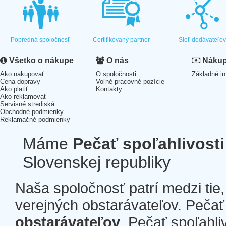
Popredná spoločnosť
Certifikovaný partner
Sieť dodávateľo
Všetko o nákupe
O nás
Nákup 
Ako nakupovať
O spoločnosti
Základné in
Cena dopravy
Voľné pracovné pozície
Ako platiť
Kontakty
Ako reklamovať
Servisné strediská
Obchodné podmienky
Reklamačné podmienky
Máme
Pečať spoľahlivosti
Slovenskej republiky
Naša spoločnosť patrí medzi tie
verejných obstarávateľov. Pečať 
obstarávateľov
. Pečať spoľahli