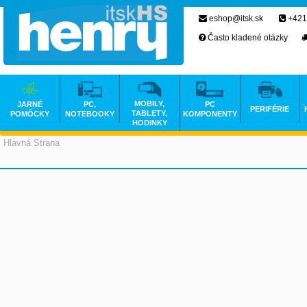
eshop@itsk.sk
+421
Často kladené otázky
MOBILY,
JARNÉ
PC,
PC
PERIFÉRIE
TABLETY,
POMÔCKY
NOTEBOOKY
KOMPONENTY
HODINKY
Hlavná Strana