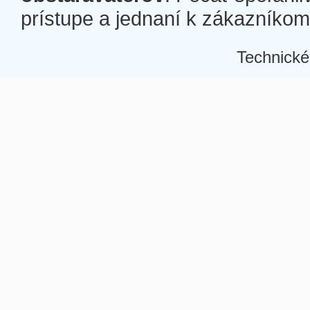
prístupe a jednaní k zákazníkom a
Technické
Â
Â
Â