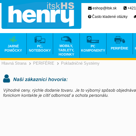
eshop@itsk.sk
+421
Často kladené otázky
MOBILY,
JARNÉ
PC,
PC
PERIFÉRIE
TABLETY,
POMÔCKY
NOTEBOOKY
KOMPONENTY
HODINKY
Hlavná Strana
PERIFÉRIE
Pokladničné Systémy
>
>