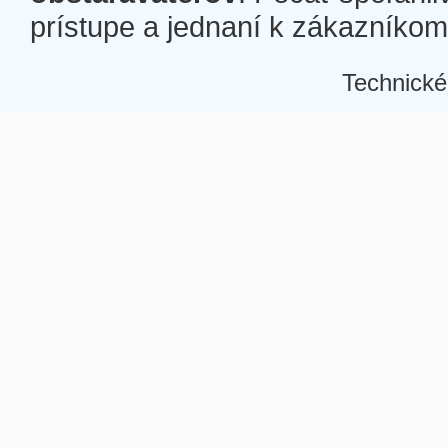
prístupe a jednaní k zákazníkom a
Technické
Â
Â
Â