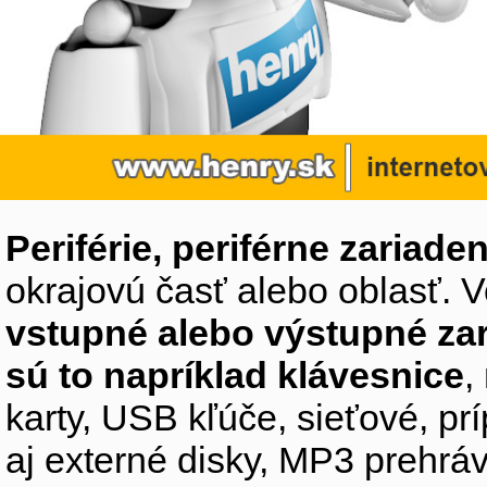
Periférie, periférne zariaden
okrajovú časť alebo oblasť. V
vstupné alebo výstupné za
sú to napríklad klávesnice
,
karty, USB kľúče, sieťové, p
aj externé disky, MP3 prehr