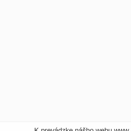
K prevádzke nášho webu www.i