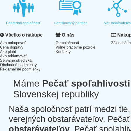
Popredná spoločnosť
Certifikovaný partner
Sieť dodávateľo
Všetko o nákupe
O nás
Nákup 
Ako nakupovať
O spoločnosti
Základné in
Cena dopravy
Voľné pracovné pozície
Ako platiť
Kontakty
Ako reklamovať
Servisné strediská
Obchodné podmienky
Reklamačné podmienky
Máme
Pečať spoľahlivosti
Slovenskej republiky
Naša spoločnosť patrí medzi tie
verejných obstarávateľov. Pečať 
obstarávateľov
. Pečať spoľahli