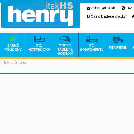
eshop@itsk.sk
+421
Často kladené otázky
MOBILY,
JARNÉ
PC,
PC
PERIFÉRIE
TABLETY,
POMÔCKY
NOTEBOOKY
KOMPONENTY
HODINKY
Hlavná Strana