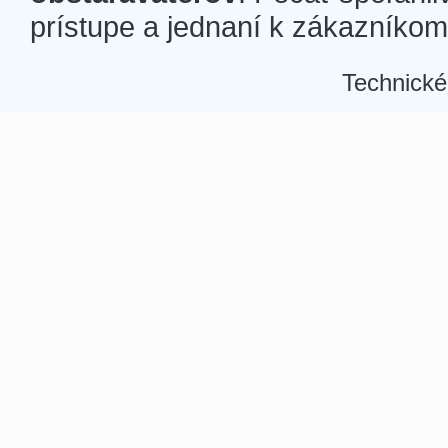
prístupe a jednaní k zákazníkom a
Technické
Â
Â
Â