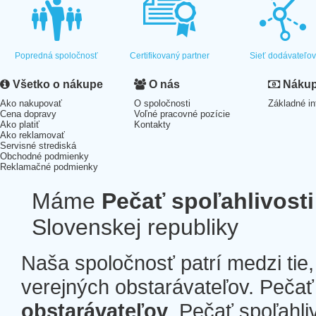
Popredná spoločnosť
Certifikovaný partner
Sieť dodávateľo
Všetko o nákupe
O nás
Nákup 
Ako nakupovať
O spoločnosti
Základné in
Cena dopravy
Voľné pracovné pozície
Ako platiť
Kontakty
Ako reklamovať
Servisné strediská
Obchodné podmienky
Reklamačné podmienky
Máme
Pečať spoľahlivosti
Slovenskej republiky
Naša spoločnosť patrí medzi tie
verejných obstarávateľov. Pečať 
obstarávateľov
. Pečať spoľahli