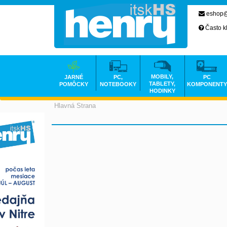
eshop@
Často k
MOBILY,
JARNÉ
PC,
PC
TABLETY,
POMÔCKY
NOTEBOOKY
KOMPONENTY
HODINKY
Hlavná Strana