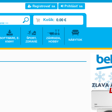
Registrovať sa
Prihlásiť sa
Košík:
0.00 €
anie >>
SOFTWARE, E-
ŠPORT,
ZÁHRADA,
NÁBYTOK
KNIHY
ZDRAVIE
HOBBY