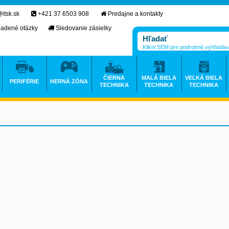
itsk.sk
+421 37 6503 908
Predajne a kontakty
ladené otázky
Sledovanie zásielky
Klikni SEM pre podrobné vyhľadáv
ČIERNA
MALÁ BIELA
VEĽKÁ BIELA
PERIFÉRIE
HERNÁ ZÓNA
TECHNIKA
TECHNIKA
TECHNIKA