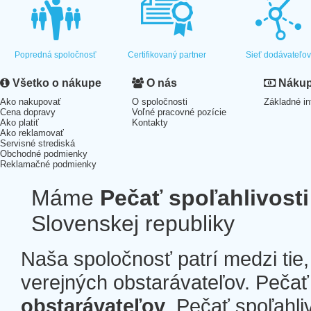
Popredná spoločnosť
Certifikovaný partner
Sieť dodávateľo
Všetko o nákupe
O nás
Nákup 
Ako nakupovať
O spoločnosti
Základné in
Cena dopravy
Voľné pracovné pozície
Ako platiť
Kontakty
Ako reklamovať
Servisné strediská
Obchodné podmienky
Reklamačné podmienky
Máme
Pečať spoľahlivosti
Slovenskej republiky
Naša spoločnosť patrí medzi tie
verejných obstarávateľov. Pečať 
obstarávateľov
. Pečať spoľahli