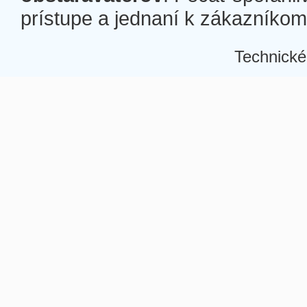
prístupe a jednaní k zákazníkom a
Technické
Â
Â
Â