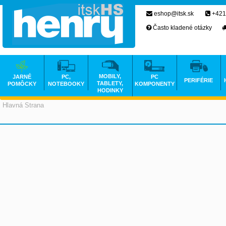
eshop@itsk.sk
+421
Často kladené otázky
MOBILY,
JARNÉ
PC,
PC
PERIFÉRIE
TABLETY,
POMÔCKY
NOTEBOOKY
KOMPONENTY
HODINKY
Hlavná Strana