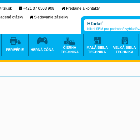
itsk.sk
+421 37 6503 908
Predajne a kontakty
ladené otázky
Sledovanie zásielky
Klikni SEM pre podrobné vyhľadáv
ČIERNA
MALÁ BIELA
VEĽKÁ BIELA
PERIFÉRIE
HERNÁ ZÓNA
TECHNIKA
TECHNIKA
TECHNIKA