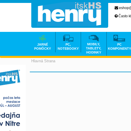
eshop@
Často k
MOBILY,
JARNÉ
PC,
PC
TABLETY,
POMÔCKY
NOTEBOOKY
KOMPONENTY
HODINKY
Hlavná Strana