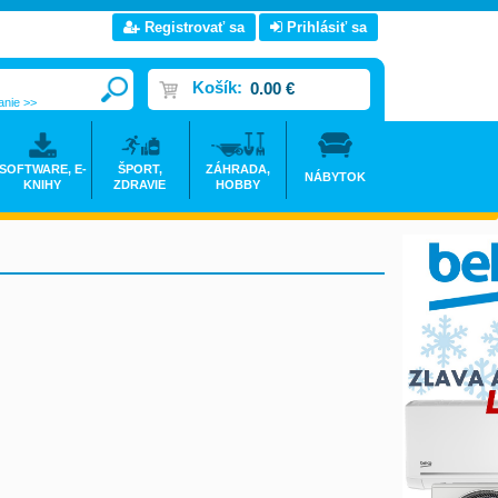
Registrovať sa
Prihlásiť sa
Košík:
0.00 €
anie >>
SOFTWARE, E-
ŠPORT,
ZÁHRADA,
NÁBYTOK
KNIHY
ZDRAVIE
HOBBY