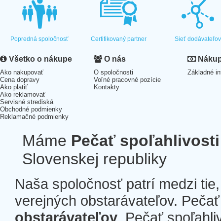
Popredná spoločnosť
Certifikovaný partner
Sieť dodávateľo
Všetko o nákupe
O nás
Nákup 
Ako nakupovať
O spoločnosti
Základné in
Cena dopravy
Voľné pracovné pozície
Ako platiť
Kontakty
Ako reklamovať
Servisné strediská
Obchodné podmienky
Reklamačné podmienky
Máme
Pečať spoľahlivosti
Slovenskej republiky
Naša spoločnosť patrí medzi tie
verejných obstarávateľov. Pečať 
obstarávateľov
. Pečať spoľahli