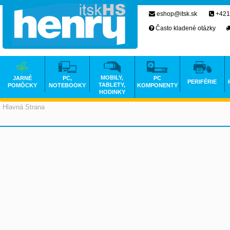
eshop@itsk.sk
+421
Často kladené otázky
MOBILY,
JARNÉ
PC,
PC
PERIFÉRIE
TABLETY,
POMÔCKY
NOTEBOOKY
KOMPONENTY
HODINKY
Hlavná Strana