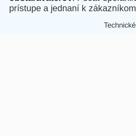
prístupe a jednaní k zákazníkom a
Technické
Â
Â
Â