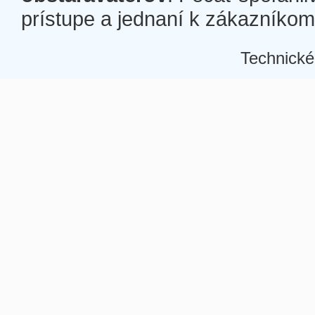
prístupe a jednaní k zákazníkom a
Technické
Â
Â
Â