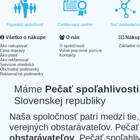
Popredná spoločnosť
Certifikovaný partner
Sieť dodávateľo
Všetko o nákupe
O nás
Nákup 
Ako nakupovať
O spoločnosti
Základné in
Cena dopravy
Voľné pracovné pozície
Ako platiť
Kontakty
Ako reklamovať
Servisné strediská
Obchodné podmienky
Reklamačné podmienky
Máme
Pečať spoľahlivosti
Slovenskej republiky
Naša spoločnosť patrí medzi tie
verejných obstarávateľov. Pečať 
obstarávateľov
. Pečať spoľahli