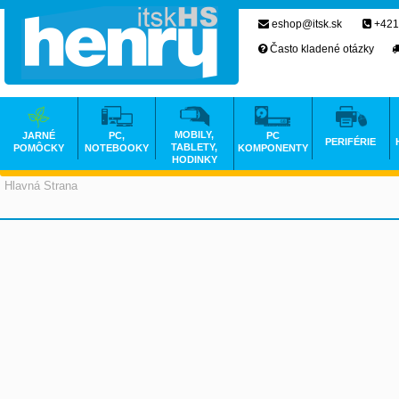
eshop@itsk.sk
+421
Často kladené otázky
MOBILY,
JARNÉ
PC,
PC
PERIFÉRIE
TABLETY,
POMÔCKY
NOTEBOOKY
KOMPONENTY
HODINKY
Hlavná Strana