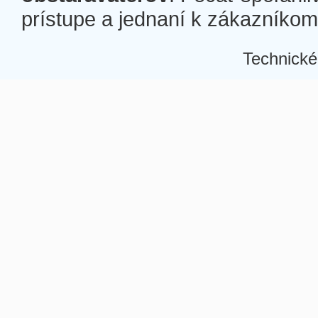
prístupe a jednaní k zákazníkom a
Technické
Â
Â
Â