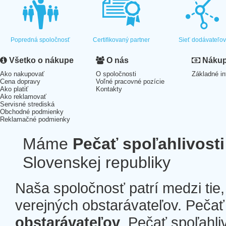
Popredná spoločnosť
Certifikovaný partner
Sieť dodávateľo
Všetko o nákupe
O nás
Nákup 
Ako nakupovať
O spoločnosti
Základné in
Cena dopravy
Voľné pracovné pozície
Ako platiť
Kontakty
Ako reklamovať
Servisné strediská
Obchodné podmienky
Reklamačné podmienky
Máme
Pečať spoľahlivosti
Slovenskej republiky
Naša spoločnosť patrí medzi tie
verejných obstarávateľov. Pečať 
obstarávateľov
. Pečať spoľahli