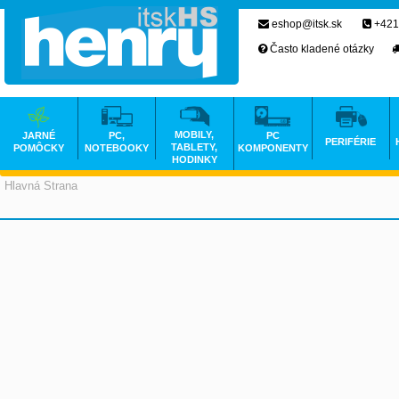
eshop@itsk.sk
+421
Často kladené otázky
MOBILY,
JARNÉ
PC,
PC
PERIFÉRIE
TABLETY,
POMÔCKY
NOTEBOOKY
KOMPONENTY
HODINKY
Hlavná Strana