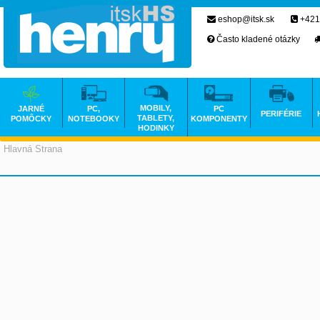
eshop@itsk.sk
+421
Často kladené otázky
MOBILY,
JARNÉ
PC,
PC
PERIFÉRIE
TABLETY,
POMÔCKY
NOTEBOOKY
KOMPONENTY
HODINKY
Hlavná Strana