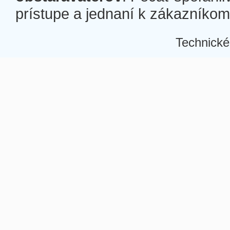
prístupe a jednaní k zákazníkom a
Technické
Â
Â
Â