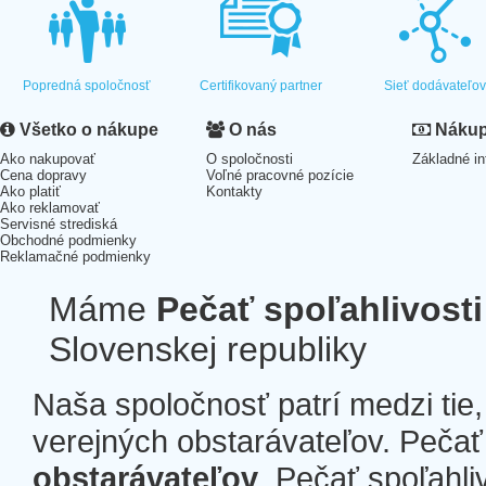
Popredná spoločnosť
Certifikovaný partner
Sieť dodávateľo
Všetko o nákupe
O nás
Nákup 
Ako nakupovať
O spoločnosti
Základné in
Cena dopravy
Voľné pracovné pozície
Ako platiť
Kontakty
Ako reklamovať
Servisné strediská
Obchodné podmienky
Reklamačné podmienky
Máme
Pečať spoľahlivosti
Slovenskej republiky
Naša spoločnosť patrí medzi tie
verejných obstarávateľov. Pečať 
obstarávateľov
. Pečať spoľahli