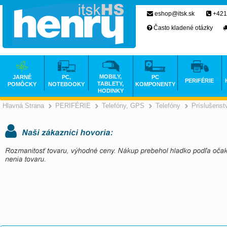
eshop@itsk.sk
+421
Často kladené otázky
MOBILY,
JARNÉ
PC,
PC
PERIFÉRIE
TABLETY,
POMÔCKY
NOTEBOOKY
KOMPONENTY
HODINKY
Hlavná Strana
PERIFÉRIE
Telefóny, GPS
Telefóny
Príslušenst
>
>
>