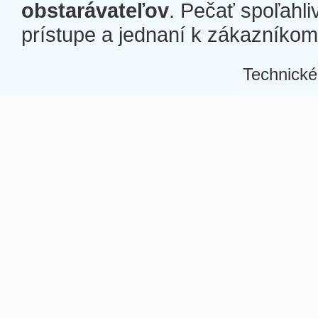
obstarávateľov
. Pečať spoľahli
prístupe a jednaní k zákazníkom a
Technické
Â
Â
Â