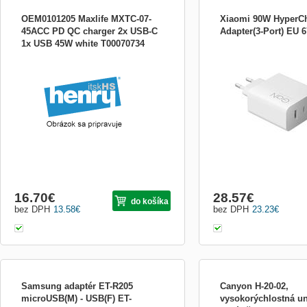
OEM0101205 Maxlife MXTC-07-
Xiaomi 90W HyperC
45ACC PD QC charger 2x USB-C
Adapter(3-Port) EU 
1x USB 45W white T00070734
Hlavní vlastnosti: Maximá
W Porty: 2× USB-C, 1× U
rozměry: 55,5 × 74,8 × 30
Hmotnost: 130 g Barva: bí
240 V~, 50/60 Hz, 2.0 A Pr
-10 °C až +40 °C Výstupn
(C1 / C2):...
16.70
€
28.57
€
do košíka
bez DPH
13.58
€
bez DPH
23.23
€
Samsung adaptér ET-R205
Canyon H-20-02,
microUSB(M) - USB(F) ET-
vysokorýchlostná un