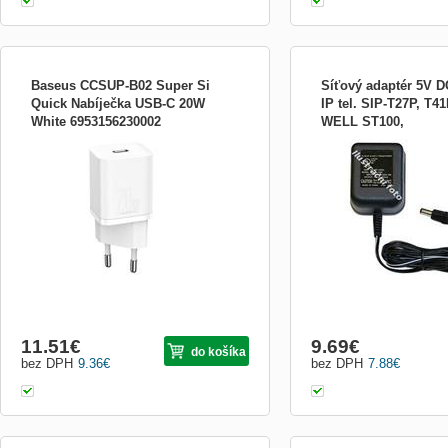
Baseus CCSUP-B02 Super Si
Síťový adaptér 5V D
Quick Nabíječka USB-C 20W
IP tel. SIP-T27P, T4
White 6953156230002
WELL ST100,
Baseus Super Si Quick kompaktní a
Síťový adaptér pro IP tele
3170IB,3190IB,3195I
designově velmi povedená nabíječka s
T27P, SIP-T41P, SIP-T4
jedním USB-C výstupem a výkonem 20W
ST100, 3170IB, 3190IB, 3
Nabíječka podporuje nabíjení napětí 5V,
parametry: vstupní napětí
9V, 12V a 15V Nízká hmotnost, kompaktní
výstupní napětí: 5 V max.
rozměry a líbivý minimalistický design
1200mA
spolu s vysokým výkonem. S...
11.51
€
9.69
€
do košíka
bez DPH
9.36
€
bez DPH
7.88
€