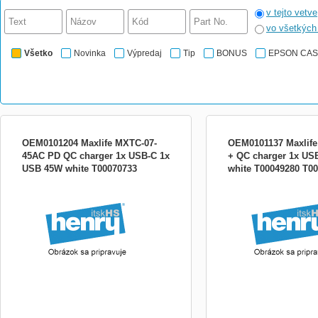
v tejto vetve
vo všetkýc
Všetko
Novinka
Výpredaj
Tip
BONUS
EPSON CA
OEM0101204 Maxlife MXTC-07-
OEM0101137 Maxlif
45AC PD QC charger 1x USB-C 1x
+ QC charger 1x US
USB 45W white T00070733
white T00049280 T0
Popis produktu Nabíjačka
06 PD QC 1xUSB-C 20W W
zariadenie, ktoré vďaka t
Delivery (PD) a Quick Ch
nabije akékoľvek zariadeni
nabíjanie smartfónov a ma
elektroniky. Štanda