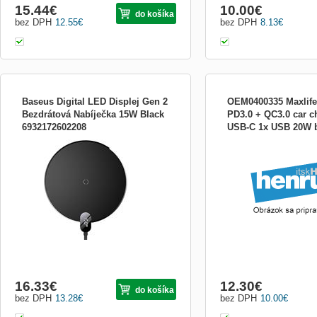
15.44
€
10.00
€
do košíka
bez DPH
12.55
€
bez DPH
8.13
€
Baseus Digital LED Displej Gen 2
OEM0400335 Maxlif
Bezdrátová Nabíječka 15W Black
PD3.0 + QC3.0 car c
6932172602208
USB-C 1x USB 20W 
Baseus Digital LED Displej Gen 2
T00056114
Bezdrátová Nabíječka 15W Black Baseus
Digital LED Displej Gen 2 je bezdrátová
nabíječka s displejem a výkonem až 15W.
Zapomeňte na změť kabelů. Jednoduše
položte zařízení na bezdrátovou nabíječku
a nechte si dobít energ...
16.33
€
12.30
€
do košíka
bez DPH
13.28
€
bez DPH
10.00
€