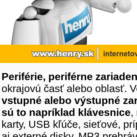
Periférie, periférne zariaden
okrajovú časť alebo oblasť. V
vstupné alebo výstupné za
sú to napríklad klávesnice
,
karty, USB kľúče, sieťové, p
aj externé disky, MP3 prehr