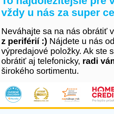
To najdôležitejšie pre
vždy u nás za super c
Neváhajte sa na nás obrátiť 
z periférií :)
Nájdete u nás od
výpredajové položky. Ak ste s
obrátiť aj telefonicky,
radi v
širokého sortimentu.