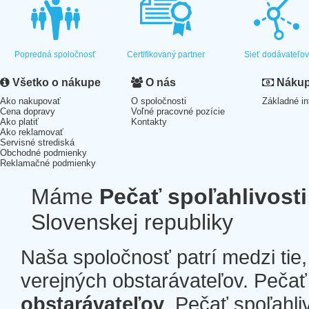
Popredná spoločnosť
Certifikovaný partner
Sieť dodávateľo
Všetko o nákupe
O nás
Nákup 
Ako nakupovať
O spoločnosti
Základné in
Cena dopravy
Voľné pracovné pozície
Ako platiť
Kontakty
Ako reklamovať
Servisné strediská
Obchodné podmienky
Reklamačné podmienky
Máme
Pečať spoľahlivosti
Slovenskej republiky
Naša spoločnosť patrí medzi tie
verejných obstarávateľov. Pečať 
obstarávateľov
. Pečať spoľahli