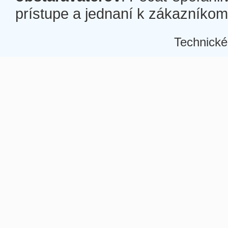
prístupe a jednaní k zákazníkom a
Technické
Â
Â
Â