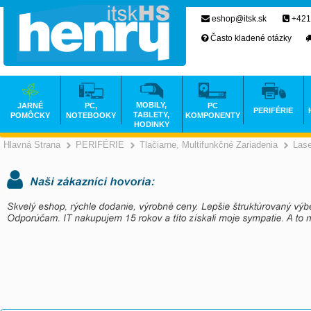
eshop@itsk.sk
+421
Často kladené otázky
MOBILY,
JARNÉ
PC,
PC
PERIFÉRIE
TABLETY,
POMÔCKY
NOTEBOOKY
KOMPONENTY
HODINKY
Hlavná Strana
PERIFÉRIE
Tlačiarne, Multifunkčné Zariadenia
Las
>
>