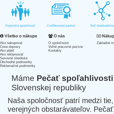
Popredná spoločnosť
Certifikovaný partner
Sieť dodávateľo
Všetko o nákupe
O nás
Nákup 
Ako nakupovať
O spoločnosti
Základné in
Cena dopravy
Voľné pracovné pozície
Ako platiť
Kontakty
Ako reklamovať
Servisné strediská
Obchodné podmienky
Reklamačné podmienky
Máme
Pečať spoľahlivosti
Slovenskej republiky
Naša spoločnosť patrí medzi tie
verejných obstarávateľov. Pečať 