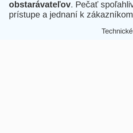
obstarávateľov
. Pečať spoľahli
prístupe a jednaní k zákazníkom a
Technické
Â
Â
Â