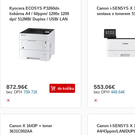
Kyocera ECOSYS P3260dn
Canon i-SENSYS X 12
tiskárna A4 / 60ppm/ 1200x 1200
sestava s tonerem 
dpi/ 512MB/ Duplex / USB/ LAN
ECOSYS P3260DN Nejvyšší model
SESTAVA 534368ST = 534
1102WD3NL0
tiskárny naší nové řady ECOSYS má vše:
SENSYS X 1238P II 5349
vysokorychlostní tisk až 60 stránek za
Canon cartridge i-SENSY
minutu, dobu tisku první stránky za 4,5
(T08) Všeobecné specifik
sekundy a maximální kapacitu až 2 600
Černobílá laserová tiská
listů. Můžete tak tisknout více a pracovat
funkce Tisk Specifikace t
rychleji. Kromě vysokého
tisku Jednostranně
872.96
€
553.06
€
do košíka
bez DPH
709.72
€
bez DPH
449.64
€
Canon X 1643P + toner
Canon I-SENSYS X 1
3631C002AA
A4/43ppm/LAN/DUP