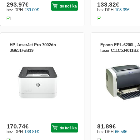
293.97
€
133.32
€
do košíka
bez DPH
239.00
€
bez DPH
108.39
€
HP LaserJet Pro 3002dn
Epson EPL-6200L, 
3G651F#B19
laser C11C534011BZ
Vysoká rychlost a spolehlivý hardware
Toner černý Obj. č.: C13
této tiskárny zajišťuje její vysokou
Toner černý Obj. č.: C13
výkonnost, a tedy snadné každodenní
Fotoválec S051099 Obj. 
používání, ať práce probíhá kdekoli, takže
Procesor 200MHz 64 bit R
se můžete klidně soustředit na své
tisku 1200 x 1200 dpi (F
podnikání. Tato tiskárna používá
Doba zahřívání v sekund
dynamické zabezpečení, které l...
OS Classic 8.1 Mac O...
170.74
€
81.89
€
do košíka
bez DPH
138.81
€
bez DPH
66.58
€