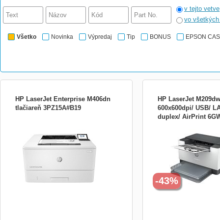
v tejto vetve
vo všetkýc
Všetko
Novinka
Výpredaj
Tip
BONUS
EPSON CA
HP LaserJet Enterprise M406dn
HP LaserJet M209dw
tlačiareň 3PZ15A#B19
600x600dpi/ USB/ LA
duplex/ AirPrint 6
Tiskárna - Č/B - Duplex - laser - A4/Legal -
Vysoce produktivní kompa
1200 x 1200 dpi - až 40 stran/min. -
laserová tiskárna s nejryc
kapacita: 350 listy - USB 2.0, Gigabit LAN,
oboustranným tiskem ve s
hostitel USB 2.0
tiskárny: A4 Rozlišení [DP
Rychlost černého tisku [str
první strany [sec.]: 6.9 s
zatížení...
-43%