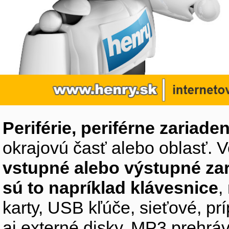
Periférie, periférne zariaden
okrajovú časť alebo oblasť. V
vstupné alebo výstupné za
sú to napríklad klávesnice
,
karty, USB kľúče, sieťové, p
aj externé disky, MP3 prehr