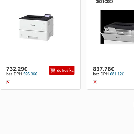
3631C002
Černobílá stolní tiskárna A4 nabízející
Tiskárna A4, 43 tisků/min 
flexibilní konfiguraci k dosažení maximální
tiskárna (UFR II / PCL a 
efektivity. Tiskový stroj Způsob tisku:
standardně 1 kazeta (550 l
Černobílý tisk laserovým paprskem
USB. povinný bundle ton
Rozlišení tisku: Až 1 200 × 1 200 dpi
T06 black
Rychlost tisku: Jednostranný (A4): až 43
=====================
str./min Oboust...
+ možnost získat akční sl
732.29
€
837.78
€
do košíka
bez DPH
595.36
€
bez DPH
681.12
€