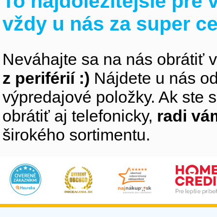
To najdôležitejšie pre
vždy u nás za super c
Neváhajte sa na nás obrátiť 
z periférií :)
Nájdete u nás od
výpredajové položky. Ak ste s
obrátiť aj telefonicky,
radi v
širokého sortimentu.