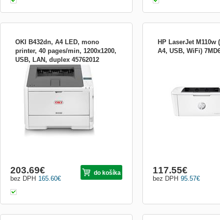
OKI B432dn, A4 LED, mono
HP LaserJet M110w (
printer, 40 pages/min, 1200x1200,
A4, USB, WiFi) 7MD
USB, LAN, duplex 45762012
Pokud potřebujete černobílou tiskárnu,
HP LaserJet M110w - Tisk
která splní veškeré požadavky na vysoké
laser - A4/Letter - 600 x 6
objemy tisku a zároveň potřebujete udržet
stran/min. - kapacita: 150 
rozpočet na přijatelné úrovni, potom je
Wi-Fi(n), Bluetooth LE Tis
B432dn tou pravou tiskárnou pro vaši
laser - A4/Letter - 600 x 6
kancelář. Byla navržena pro maximální
stran/min. - kapacita: 150 
efektivnost a st...
Wi-...
203.69
€
117.55
€
do košíka
bez DPH
165.60
€
bez DPH
95.57
€