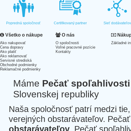
Popredná spoločnosť
Certifikovaný partner
Sieť dodávateľo
Všetko o nákupe
O nás
Nákup 
Ako nakupovať
O spoločnosti
Základné in
Cena dopravy
Voľné pracovné pozície
Ako platiť
Kontakty
Ako reklamovať
Servisné strediská
Obchodné podmienky
Reklamačné podmienky
Máme
Pečať spoľahlivosti
Slovenskej republiky
Naša spoločnosť patrí medzi tie
verejných obstarávateľov. Pečať 
obstarávateľov
. Pečať spoľahli