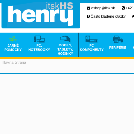
eshop@itsk.sk
+421
Často kladené otázky
MOBILY,
JARNÉ
PC,
PC
PERIFÉRIE
TABLETY,
POMÔCKY
NOTEBOOKY
KOMPONENTY
HODINKY
Hlavná Strana