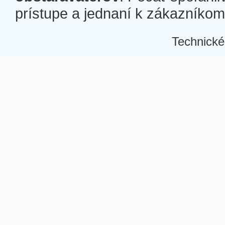
prístupe a jednaní k zákazníkom a
Technické
Â
Â
Â