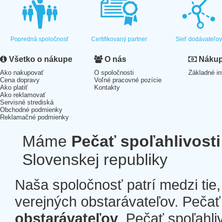
Popredná spoločnosť
Certifikovaný partner
Sieť dodávateľo
Všetko o nákupe
O nás
Nákup 
Ako nakupovať
O spoločnosti
Základné in
Cena dopravy
Voľné pracovné pozície
Ako platiť
Kontakty
Ako reklamovať
Servisné strediská
Obchodné podmienky
Reklamačné podmienky
Máme
Pečať spoľahlivosti
Slovenskej republiky
Naša spoločnosť patrí medzi tie
verejných obstarávateľov. Pečať 
obstarávateľov
. Pečať spoľahli