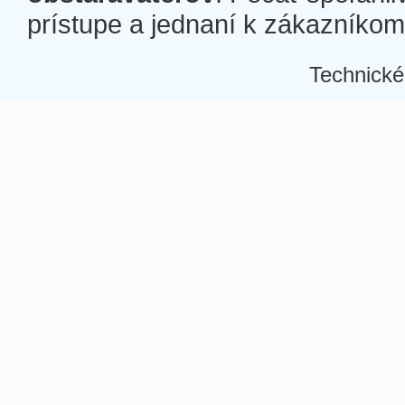
prístupe a jednaní k zákazníkom a
Technické
Â
Â
Â