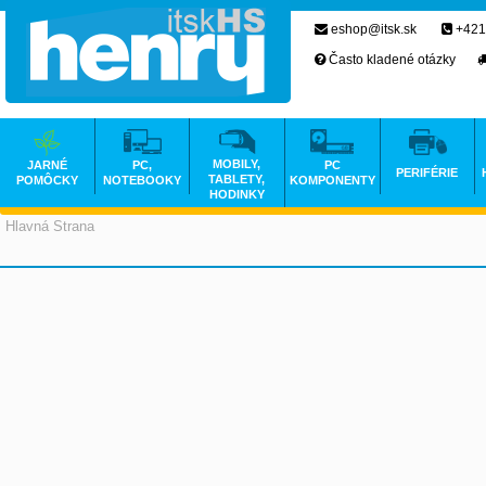
eshop@itsk.sk
+421
Často kladené otázky
MOBILY,
JARNÉ
PC,
PC
PERIFÉRIE
TABLETY,
POMÔCKY
NOTEBOOKY
KOMPONENTY
HODINKY
Hlavná Strana